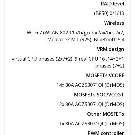
RAID level
0/1/10 (B850)
Wireless
Wi-Fi 7 (WLAN 802.11a/​b/​g/​n/​ac/​ax/​be, 2x2,
MediaTek MT7925), Bluetooth 5.4
VRM design
14+2+1, 16 virtual CPU phases (2x7+2), 9 real CPU
phases (7+2)
MOSFETs VCORE
14x 80A AOZ53071QI (DrMOS)
MOSFETs SOC/VCCGT
2x 80A AOZ53071QI (DrMOS)
Other MOSFETs
1x 80A AOZ53071QI (DrMOS)
PWM controller