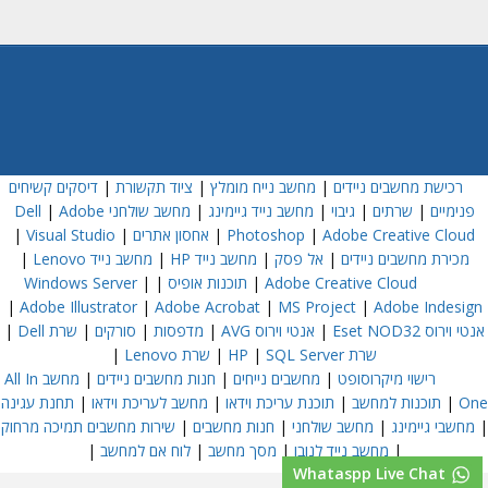
רכישת מחשבים ניידים
|
מחשב נייח מומלץ
|
ציוד תקשורת
|
דיסקים קשיחים
פנימיים
|
שרתים
|
גיבוי
|
מחשב נייד גיימינג
|
מחשב שולחני Dell
Adobe
|
Adobe Creative Cloud
|
Photoshop
|
אחסון אתרים
|
Visual Studio
|
מכירת מחשבים ניידים
|
אל פסק
|
מחשב נייד HP
|
מחשב נייד Lenovo
|
Adobe Creative Cloud
|
תוכנות אופיס
|
|
Windows Server
|
Adobe Illustrator
|
Adobe Acrobat
|
MS Project
|
Adobe Indesign
אנטי וירוס Eset NOD32
|
אנטי וירוס AVG
|
מדפסות
|
סורקים
|
שרת Dell
|
שרת HP
SQL Server
|
|
שרת Lenovo
|
רישוי מיקרוסופט
|
מחשבים נייחים
|
חנות מחשבים ניידים
|
מחשב All In
One
|
תוכנות למחשב
|
תוכנת עריכת וידאו
|
מחשב לעריכת וידאו
|
תחנת עגינה
|
מחשבי גיימינג
|
מחשב שולחני
|
חנות מחשבים
|
שירות מחשבים תמיכה מרחוק
|
מחשב נייד לנובו
|
מסך מחשב
|
לוח אם למחשב
|
Whataspp Live Chat