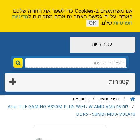
הירשם
צור קשר
אנו משתמשים ב-Cookies כדי לשפר את החוויה שלכם
באתר. על ידי גלישה באתר זה אתם מסכימים ל
מדיניות
הפרטיות
שלנו.
OK
עגלת קניות
קטגוריות
רכיבי מחשב
לוחות אם
לוח אם Asus TUF GAMING B850M-PLUS WIFI7 W AMD AM5
DDR5 - 90MB1MD0-M0EAY0