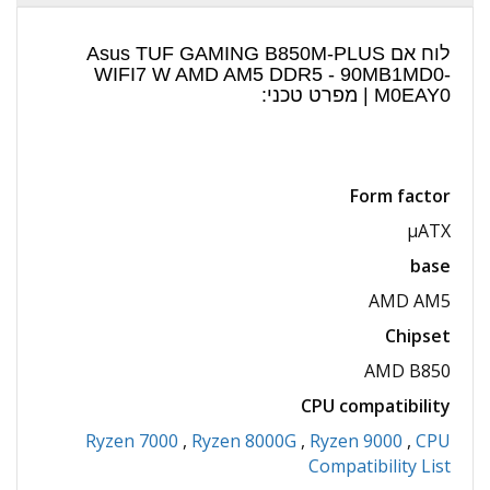
לוח אם Asus TUF GAMING B850M-PLUS
WIFI7 W AMD AM5 DDR5 - 90MB1MD0-
M0EAY0 | מפרט טכני:
Form factor
µATX
base
AMD AM5
Chipset
AMD B850
CPU compatibility
Ryzen 7000
,
Ryzen 8000G
,
Ryzen 9000
,
CPU
Compatibility List