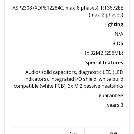
ASP2308 (XDPE12284C, max. 8 phases), RT3672EE
(max. 2 phases)
lighting
N/A
BIOS
1x 32MB (256Mb)
Special features
Audio+solid capacitors, diagnostic LED (LED
indicators), integrated I/O shield, white build
compatible (white PCB), 3x M.2 passive heatsinks
guarantee
3 years
יצרן
Asus