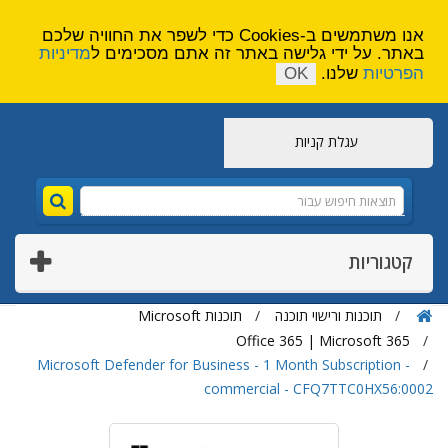
הירשם
צור קשר
אנו משתמשים ב-Cookies כדי לשפר את החוויה שלכם
באתר. על ידי גלישה באתר זה אתם מסכימים ל
מדיניות
הפרטיות
שלנו.
OK
עגלת קניות
קטגוריות
תוכנות ורישוי תוכנה
תוכנות Microsoft
Office 365 | Microsoft 365
Microsoft Defender for Business - 1 Month Subscription -
commercial - CFQ7TTC0HX56:0002