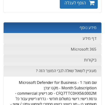
הוסף לעגלה
מידע נוסף
דף מידע
Microsoft 365
ביקורות
מעוניין לשאול שאלה לגבי המוצר הזה ?
שם מוצר: Microsoft Defender for Business - 1
Month Subscription - מקט יצרן:
CFQ7TTC0HX56:0002M - סוג רישיון: commercial -
גרסת רישוי: רישוי בתשלום חודשי - נדרש רישיון עבור כל
משתמש: כן - סוג רישיון: רישיון מסחרי לשימוש עסקי / אישי -