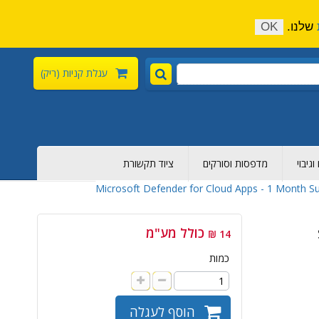
התקשר כעת:
04-6376-136
צור קשר
הירשם
שלנו.
OK
עגלת קניות
(ריק)
גיבוי
מדפסות וסורקים
ציוד תקשורת
Microsoft Defender for Cloud Apps - 1 Month 
כולל מע"מ
14 ₪
כמות
הוסף לעגלה