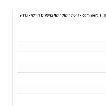
שם מוצר: Microsoft Defender for Cloud Apps - 1 Month Subscription - מקט יצרן: CFQ7TTC0LHRR:0001M - סוג רישיון: commercial - גרסת רישוי: רישוי בתשלום חודשי - נדרש