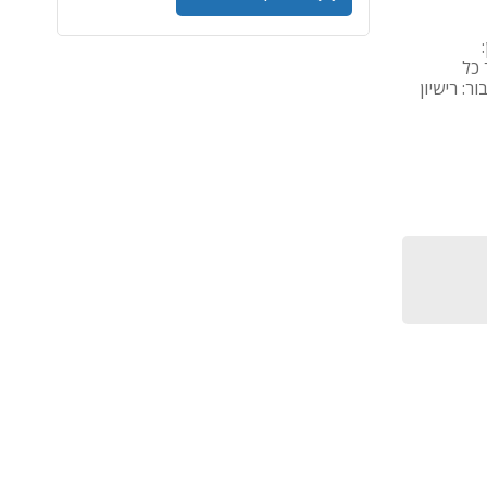
ון:
ר כל
ר: רישיון