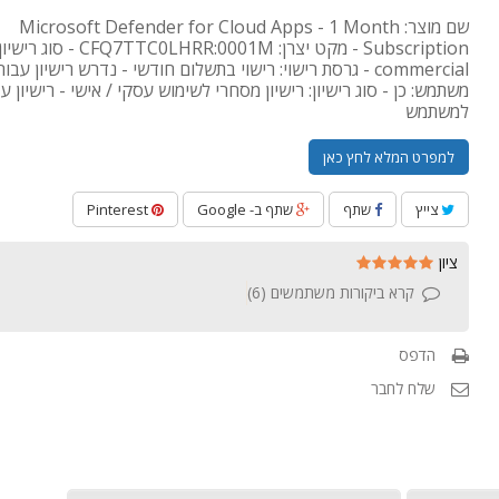
שם מוצר: Microsoft Defender for Cloud Apps - 1 Month
Subscription - מקט יצרן: CFQ7TTC0LHRR:0001M - סוג רישי
commercial - גרסת רישוי: רישוי בתשלום חודשי - נדרש רישיון עבו
משתמש: כן - סוג רישיון: רישיון מסחרי לשימוש עסקי / אישי - רישיון עבו
למשתמש
למפרט המלא לחץ כאן
צייץ
שתף
שתף ב- Google
Pinterest
ציון
קרא ביקורות משתמשים (
6
)
הדפס
שלח לחבר