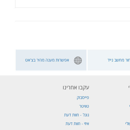
ור מחשב נייד
אפשרות מענה מהיר בצ'אט
עקבו אחרינו
פייסבוק
טוויטר
גוגל - חוות דעת
לי
איזי - חוות דעת