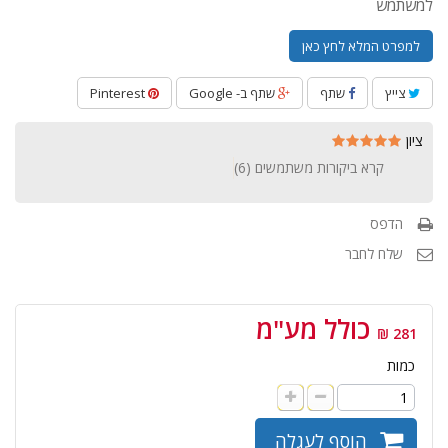
למשתמש
למפרט המלא לחץ כאן
צייץ
שתף
שתף ב- Google
Pinterest
ציון
קרא ביקורות משתמשים (
6
)
הדפס
שלח לחבר
כולל מע"מ
281 ₪
כמות
הוסף לעגלה