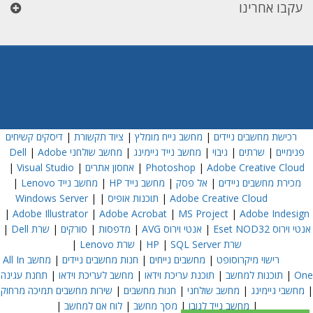
עקבו אחרינו
רכישת מחשבים ניידים
|
מחשב נייח מומלץ
|
ציוד תקשורת
|
דיסקים קשיחים
פנימיים
|
שרתים
|
גיבוי
|
מחשב נייד גיימינג
|
מחשב שולחני Dell
Adobe
|
Adobe Creative Cloud
|
Photoshop
|
אחסון אתרים
|
Visual Studio
|
מכירת מחשבים ניידים
|
אל פסק
|
מחשב נייד HP
|
מחשב נייד Lenovo
|
Adobe Creative Cloud
|
תוכנות אופיס
|
|
Windows Server
|
Adobe Illustrator
|
Adobe Acrobat
|
MS Project
|
Adobe Indesign
אנטי וירוס Eset NOD32
|
אנטי וירוס AVG
|
מדפסות
|
סורקים
|
שרת Dell
|
שרת HP
SQL Server
|
|
שרת Lenovo
|
רישוי מיקרוסופט
|
מחשבים נייחים
|
חנות מחשבים ניידים
|
מחשב All In
One
|
תוכנות למחשב
|
תוכנת עריכת וידאו
|
מחשב לעריכת וידאו
|
תחנת עגינה
|
מחשבי גיימינג
|
מחשב שולחני
|
חנות מחשבים
|
שירות מחשבים תמיכה מרחוק
|
מחשב נייד לנובו
|
מסך מחשב
|
לוח אם למחשב
|