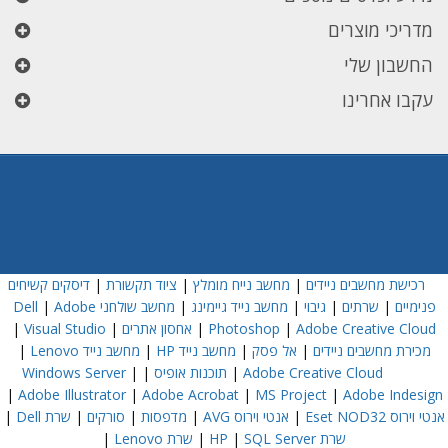
מדריכי מוצרים
החשבון שלי
עקבו אחרינו
רכישת מחשבים ניידים
|
מחשב נייח מומלץ
|
ציוד תקשורת
|
דיסקים קשיחים
פנימיים
|
שרתים
|
גיבוי
|
מחשב נייד גיימינג
|
מחשב שולחני Dell
Adobe
|
Adobe Creative Cloud
|
Photoshop
|
אחסון אתרים
|
Visual Studio
|
מכירת מחשבים ניידים
|
אל פסק
|
מחשב נייד HP
|
מחשב נייד Lenovo
|
Adobe Creative Cloud
|
תוכנות אופיס
|
|
Windows Server
|
Adobe Illustrator
|
Adobe Acrobat
|
MS Project
|
Adobe Indesign
אנטי וירוס Eset NOD32
|
אנטי וירוס AVG
|
מדפסות
|
סורקים
|
שרת Dell
|
שרת HP
SQL Server
|
|
שרת Lenovo
|