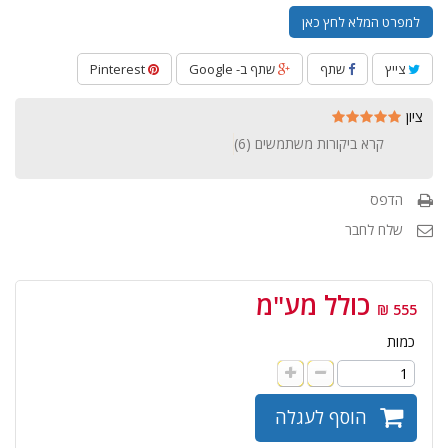
למפרט המלא לחץ כאן
צייץ
שתף
שתף ב- Google
Pinterest
ציון
קרא ביקורות משתמשים (
6
)
הדפס
שלח לחבר
כולל מע"מ
555 ₪
כמות
הוסף לעגלה