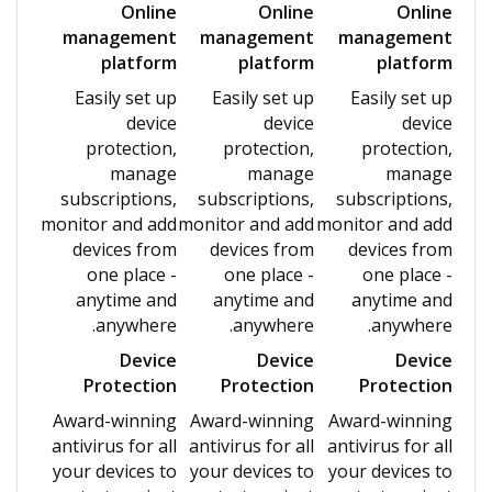
Online
Online
Online
management
management
management
platform
platform
platform
Easily set up
Easily set up
Easily set up
device
device
device
protection,
protection,
protection,
manage
manage
manage
subscriptions,
subscriptions,
subscriptions,
monitor and add
monitor and add
monitor and add
devices from
devices from
devices from
one place -
one place -
one place -
anytime and
anytime and
anytime and
anywhere.
anywhere.
anywhere.
Device
Device
Device
Protection
Protection
Protection
Award-winning
Award-winning
Award-winning
antivirus for all
antivirus for all
antivirus for all
your devices to
your devices to
your devices to