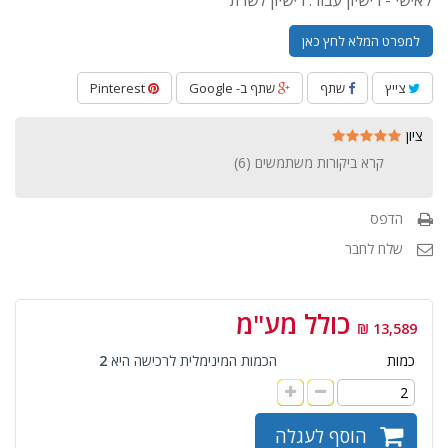
/ אישי - רישיון עבור: רישיון לשרת
למפרט המלא לחץ כאן
צייץ
שתף
שתף ב- Google
Pinterest
ציון
קרא ביקורות משתמשים (
6
)
הדפס
שלח לחבר
כולל מע"מ
13,589 ₪
כמות
הכמות המינימלית לרכישה היא
2
הוסף לעגלה