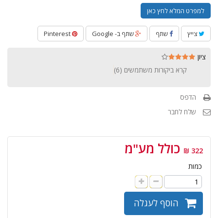
למפרט המלא לחץ כאן
צייץ
שתף
שתף ב- Google
Pinterest
ציון
קרא ביקורות משתמשים (
6
)
הדפס
שלח לחבר
כולל מע"מ
322 ₪
כמות
הוסף לעגלה