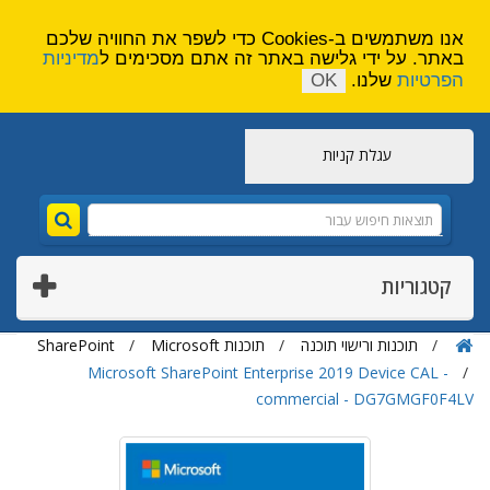
הירשם
צור קשר
אנו משתמשים ב-Cookies כדי לשפר את החוויה שלכם
באתר. על ידי גלישה באתר זה אתם מסכימים ל
מדיניות
הפרטיות
שלנו.
OK
עגלת קניות
קטגוריות
תוכנות ורישוי תוכנה
תוכנות Microsoft
SharePoint
Microsoft SharePoint Enterprise 2019 Device CAL -
commercial - DG7GMGF0F4LV