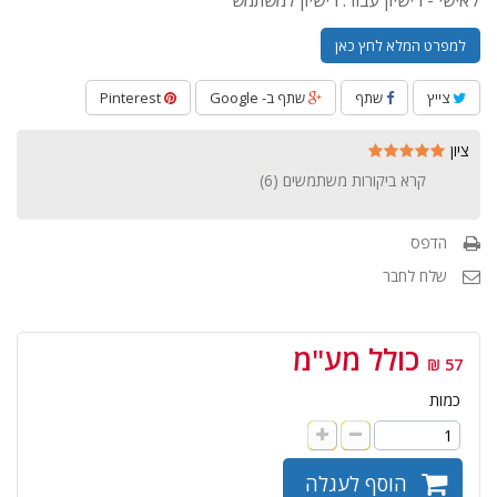
/ אישי - רישיון עבור: רישיון למשתמש
למפרט המלא לחץ כאן
צייץ
שתף
שתף ב- Google
Pinterest
ציון
קרא ביקורות משתמשים (
6
)
הדפס
שלח לחבר
כולל מע"מ
57 ₪
כמות
הוסף לעגלה