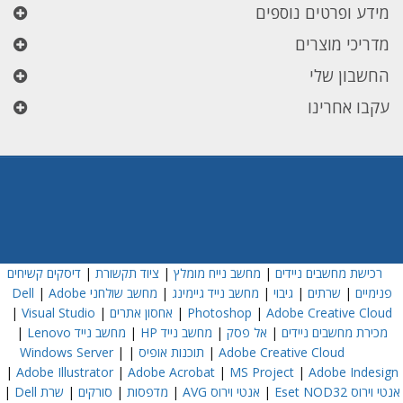
מידע ופרטים נוספים
מדריכי מוצרים
החשבון שלי
עקבו אחרינו
רכישת מחשבים ניידים
|
מחשב נייח מומלץ
|
ציוד תקשורת
|
דיסקים קשיחים
פנימיים
|
שרתים
|
גיבוי
|
מחשב נייד גיימינג
|
מחשב שולחני Dell
Adobe
|
Adobe Creative Cloud
|
Photoshop
|
אחסון אתרים
|
Visual Studio
|
מכירת מחשבים ניידים
|
אל פסק
|
מחשב נייד HP
|
מחשב נייד Lenovo
|
Adobe Creative Cloud
|
תוכנות אופיס
|
|
Windows Server
|
Adobe Illustrator
|
Adobe Acrobat
|
MS Project
|
Adobe Indesign
אנטי וירוס Eset NOD32
|
אנטי וירוס AVG
|
מדפסות
|
סורקים
|
שרת Dell
|