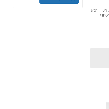
commerc - גרסת רישוי: רישיון מלא
מסחרי