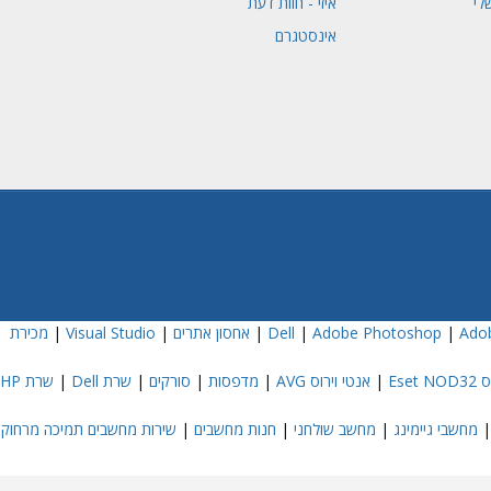
לי
איזי - חוות דעת
אינסטגרם
Adob
|
Adobe Photoshop
|
|
אחסון אתרים
|
Visual Studio
|
מכירת
Eset
|
אנטי וירוס AVG
|
מדפסות
|
סורקים
|
שרת Dell
|
שרת HP
מחשבי גיימינג
|
מחשב שולחני
|
חנות מחשבים
|
שירות מחשבים תמיכה מרחוק