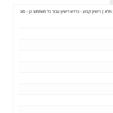
 יצרן: DG7GMGF0F4LF:0001-C - סוג רישיון: commercial - גרסת רישוי: רישיון מלא | רישיון קבוע - נדרש רישיון עבור כל משתמש: כן - סוג