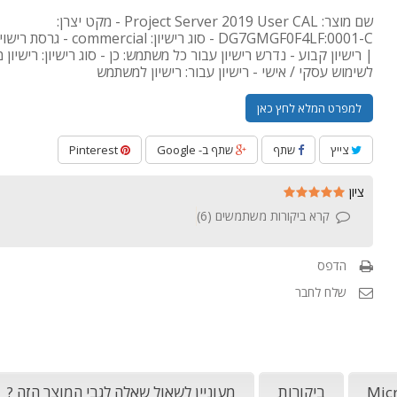
שם מוצר: Project Server 2019 User CAL - מקט יצרן:
DG7GMGF0F4LF:0001-C - סוג רישיון: ial
| רישיון קבוע - נדרש רישיון עבור כל משתמש: כן - סוג רישיון: רישיון 
לשימוש עסקי / אישי - רישיון עבור: רישיון למשתמש
למפרט המלא לחץ כאן
צייץ
שתף
שתף ב- Google
Pinterest
ציון
קרא ביקורות משתמשים (
6
)
הדפס
שלח לחבר
ביקורות
מעוניין לשאול שאלה לגבי המוצר הזה ?