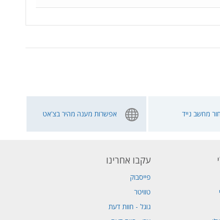
ור מחשב נייד
אפשרות מענה מהיר בצ'אט
עקבו אחרינו
פייסבוק
טוויטר
גוגל - חוות דעת