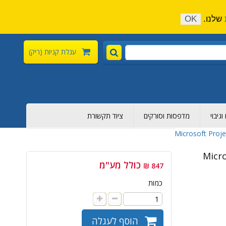
התקשר כעת:
04-6376-136
צור קשר
הירשם
שלנו.
OK
עגלת קניות
(ריק)
גיבוי
מדפסות וסורקים
ציוד תקשורת
Microsoft Proj
Micro
כולל מע"מ
847 ₪
כמות
הוסף לעגלה