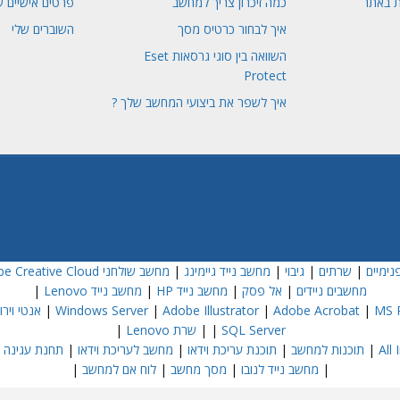
ת באתר
כמה זיכרון צריך למחשב
פרטים אישיים ש
איך לבחור כרטיס מסך
השוברים שלי
השוואה בין סוגי גרסאות Eset
Protect
איך לשפר את ביצועי המחשב שלך ?
נימיים
|
שרתים
|
גיבוי
|
מחשב נייד גיימינג
|
מחשב שולחני Dell
e Creative Cloud
מחשבים ניידים
|
אל פסק
|
מחשב נייד HP
|
מחשב נייד Lenovo
|
MS P
|
Adobe Acrobat
|
Adobe Illustrator
|
Windows Server
|
אנטי וירוס  NOD32
SQL Server
|
|
שרת Lenovo
|
|
תוכנות למחשב
|
תוכנת עריכת וידאו
|
מחשב לעריכת וידאו
|
תחנת עגינה
|
|
מחשב נייד לנובו
|
מסך מחשב
|
לוח אם למחשב
|