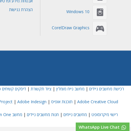
אבטחת מידע ופרטיו
הצהרת נגישות
Windows 10
CorelDraw Graphics
רכישת מחשבים ניידים
|
מחשב נייח מומלץ
|
ציוד תקשורת
|
דיסקים קשיחים פ
Adobe Creative Cloud
|
תוכנות אופיס
|
Adobe Indesign
|
roject
רישוי מיקרוסופט
|
מחשבים נייחים
|
חנות מחשבים ניידים
|
מחשב All In One
WhatsApp Live Chat