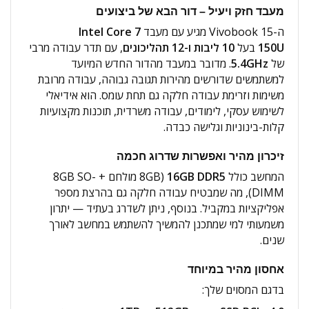
מעבד חזק ויעיל – דור הבא של ביצועים
ה-Vivobook 15 מגיע עם מעבד
Intel Core 7
150U
בעל
10 ליבות ו-12 תהליכונים
, עם תדר עבודה מרבי
של
5.4GHz
. מדובר במעבד מהדור החדש המיועד
למשתמשים שדורשים מהירות תגובה גבוהה, עבודה מרובת
משימות וזרימת עבודה חלקה גם תחת עומס. הוא אידיאלי
לשימוש עסקי, לימודים, עבודה משרדית, תוכנות מקצועיות
קלות-בינוניות וגלישה כבדה.
זיכרון מהיר ואפשרות שדרוג חכמה
המחשב כולל
16GB DDR5
(8GB מולחם + 8GB SO-
DIMM), מה שמבטיח עבודה חלקה גם בהרצת מספר
אפליקציות במקביל. בנוסף, ניתן לשדרג בעתיד — יתרון
משמעותי למי שמתכנן להמשיך להשתמש במחשב לאורך
שנים.
אחסון מהיר במיוחד
בדגם המסוים שלך: