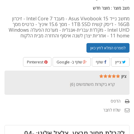
מצב מוצר :
מוצר חדש
מחשב נייד Asus Vivobook 15 - מעבד Intel Core 7 - זיכרון
16GB - דיסק קשיח 1TB SSD - מסך 15.6 אינץ' - כרטיס מסך
Intel UHD - מקלדת עברית-אנגלית - מערכת הפעלה Windows
11 home - אחריות יצרן לשנה איסוף והחזרה מבית הלקוח
למפרט המלא לחץ כאן
צייץ
שתף
שתף ב- Google
Pinterest
ציון
קרא ביקורות משתמשים (
6
)
הדפס
שלח לחבר
לקבלת מחיר מבצע, צלצל אלינו: 04-