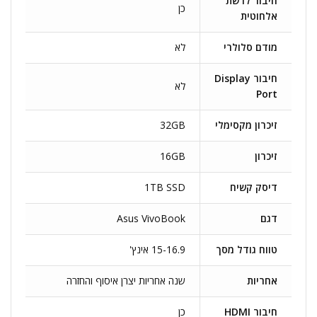
חיבור לרשת
כן
אלחוטית
מודם סלולרי
לא
חיבור Display
לא
Port
זיכרון מקסימלי
32GB
זיכרון
16GB
דיסק קשיח
1TB SSD
דגם
Asus VivoBook
טווח גודל מסך
15-16.9 אינץ'
אחריות
שנה אחריות יצרן איסוף והחזרה
חיבור HDMI
כן