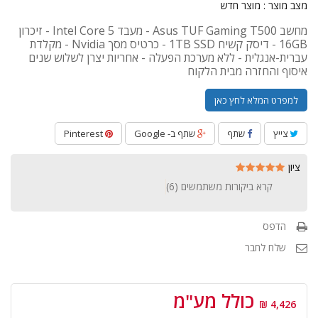
מצב מוצר :
מוצר חדש
מחשב Asus TUF Gaming T500 - מעבד Intel Core 5 - זיכרון
16GB - דיסק קשיח 1TB SSD - כרטיס מסך Nvidia - מקלדת
עברית-אנגלית - ללא מערכת הפעלה - אחריות יצרן לשלוש שנים
איסוף והחזרה מבית הלקוח
למפרט המלא לחץ כאן
צייץ
שתף
שתף ב- Google
Pinterest
ציון
קרא ביקורות משתמשים (
6
)
הדפס
שלח לחבר
כולל מע"מ
4,426 ₪