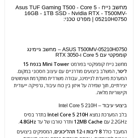
מחשב נייח Asus TUF Gaming T500 - Core 5 -
16GB - 1TB SSD - Nvidia RTX - T500MV-
05210H0750 | מפרט טכני:
ASUS T500MV-05210H0750 – מחשב גיימינג
קומפקטי עם Core 5 ו-RTX 3050
מחשב נייח קומפקטי בפורמט
Mini Tower בנפח 15
ליטר
, המשלב ביצועים מודרניים עם עיצוב חסכוני במקום.
המערכת מיועדת לגיימינג, עבודה משרדית מתקדמת ושימושים
יצירתיים, תוך שמירה על איזון בין כוח עיבוד, גרפיקה ייעודית
וקישוריות מלאה.
ביצועי עיבוד – Intel Core 5 210H
בלב המערכת נמצא
Intel Core 5 210H
בתדר בסיס
‎2.2GHz‎ עם
12MB Cache
ותדר טורבו של עד
4.8GHz
.
המעבד כולל
8 ליבות ו-12 תהליכונים
, המספקים ביצועים