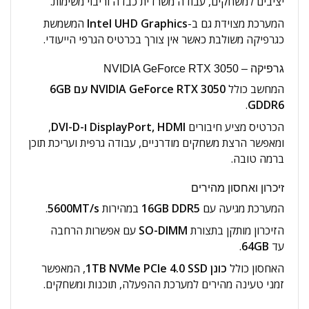
יציבים למשחקים, עבודה משרדית כבדה וריבוי משימות.
המערכת מצוידת גם ב-
Intel UHD Graphics
המשמשת
כגרפיקה משולבת כאשר אין צורך בכרטיס הגרפי הייעודי.
גרפיקה – NVIDIA GeForce RTX 3050
המחשב כולל
NVIDIA GeForce RTX 3050 עם ‎6GB
.
GDDR6
הכרטיס מציע חיבורים
DisplayPort, HDMI ו-DVI-D
,
ומאפשר הרצת משחקים מודרניים, עבודה גרפית ועריכת תוכן
ברמה טובה.
זיכרון ואחסון מהירים
המערכת מגיעה עם
16GB DDR5
במהירות
5600MT/s
.
הזיכרון מותקן בתצורת
SO-DIMM
עם אפשרות הרחבה
עד
64GB
.
האחסון כולל
כונן ‎1TB NVMe PCIe 4.0 SSD
, המאפשר
זמני טעינה מהירים למערכת ההפעלה, תוכנות ומשחקים.