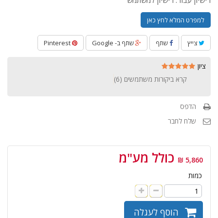
רישיון עבור: רישיון למשתמש
למפרט המלא לחץ כאן
צייץ
שתף
שתף ב- Google
Pinterest
ציון
קרא ביקורות משתמשים (
6
)
הדפס
שלח לחבר
כולל מע"מ
5,860 ₪
כמות
הוסף לעגלה