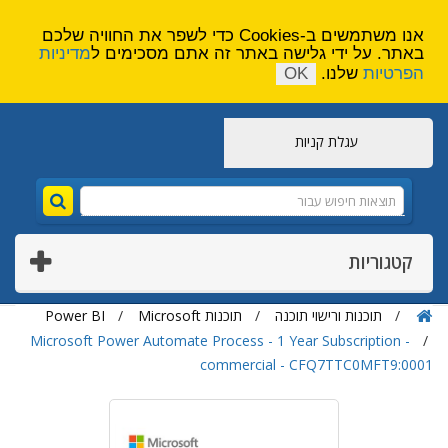
הירשם
צור קשר
אנו משתמשים ב-Cookies כדי לשפר את החוויה שלכם
באתר. על ידי גלישה באתר זה אתם מסכימים ל
מדיניות
הפרטיות
שלנו.
OK
עגלת קניות
קטגוריות
תוכנות ורישוי תוכנה
תוכנות Microsoft
Power BI
Microsoft Power Automate Process - 1 Year Subscription -
commercial - CFQ7TTC0MFT9:0001