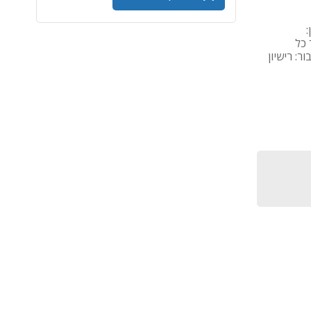
שיון:
ר כל
ר: רישיון