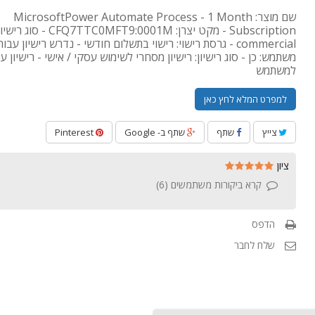
שם מוצר: MicrosoftPower Automate Process - 1 Month
Subscription - מקט יצרן: CFQ7TTC0MFT9:0001M - סוג רי
commercial - גרסת רישוי: רישוי בתשלום חודשי - נדרש רישיון עבו
משתמש: כן - סוג רישיון: רישיון מסחרי לשימוש עסקי / אישי - רישיון עבו
למשתמש
למפרט המלא לחץ כאן
צייץ
שתף
שתף ב- Google
Pinterest
ציון
קרא ביקורות משתמשים (
6
)
הדפס
שלח לחבר