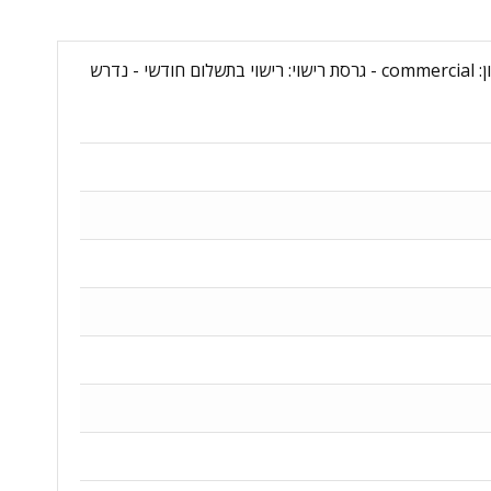
שם מוצר: MicrosoftPower Automate Process - 1 Month Subscription - מקט יצרן: CFQ7TTC0MFT9:0001M - סוג רישיון: commercial - גרסת רישוי: רישוי בתשלום חודשי - נדרש