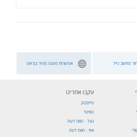
ור מחשב נייד
אפשרות מענה מהיר בצ'אט
עקבו אחרינו
פייסבוק
טוויטר
גוגל - חוות דעת
לי
איזי - חוות דעת