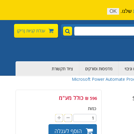
התקשר כעת:
04-6376-136
צור קשר
הירשם
שלנו.
OK
עגלת קניות
(ריק)
גיבוי
מדפסות וסורקים
ציוד תקשורת
Microsoft Power Automate Proc
כולל מע"מ
596 ₪
כמות
הוסף לעגלה