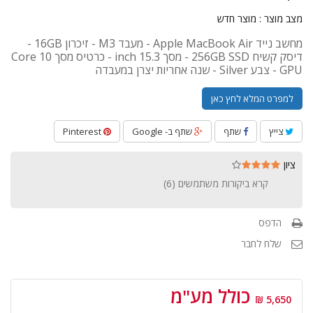
מצב מוצר :
מוצר חדש
מחשב נייד Apple MacBook Air - מעבד M3 - זיכרון 16GB -
דיסק קשיח 256GB SSD - מסך 15.3 inch - כרטיס מסך 10 Core
GPU - צבע Silver - שנה אחריות יצרן במעבדה
למפרט המלא לחץ כאן
צייץ
שתף
שתף ב- Google
Pinterest
ציון
קרא ביקורות משתמשים (
6
)
הדפס
שלח לחבר
כולל מע"מ
5,650 ₪