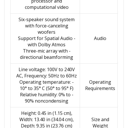
processor and
computational video
Six-speaker sound system
with force-canceling
woofers
- Support for Spatial Audio
Audio
with Dolby Atmos
- Three-mic array with
directional beamforming
Line voltage: 100V to 240V
AC, Frequency: 50Hz to 60Hz
- Operating temperature:
Operating
10° to 35° C (50° to 95° F)
Requirements
- Relative humidity: 0% to
90% noncondensing
Height: 0.45 in (1.15 cm),
Width: 13.40 in (34.04 cm),
Size and
Depth: 9.35 in (23.76 cm)
Weight