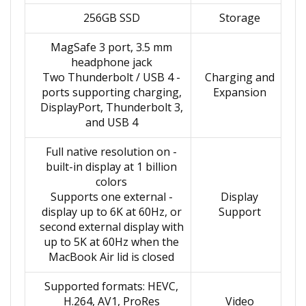
256GB SSD
Storage
MagSafe 3 port, 3.5 mm
headphone jack
- Two Thunderbolt / USB 4
Charging and
ports supporting charging,
Expansion
DisplayPort, Thunderbolt 3,
and USB 4
- Full native resolution on
built-in display at 1 billion
colors
- Supports one external
Display
display up to 6K at 60Hz, or
Support
second external display with
up to 5K at 60Hz when the
MacBook Air lid is closed
Supported formats: HEVC,
H.264, AV1, ProRes
Video