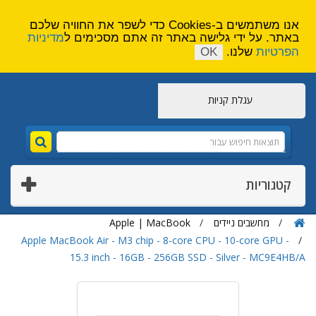
הירשם
צור קשר
אנו משתמשים ב-Cookies כדי לשפר את החוויה שלכם
באתר. על ידי גלישה באתר זה אתם מסכימים ל
מדיניות
הפרטיות
שלנו.
OK
עגלת קניות
קטגוריות
מחשבים ניידים
Apple | MacBook
Apple MacBook Air - M3 chip - 8-core CPU - 10-core GPU -
15.3 inch - 16GB - 256GB SSD - Silver - MC9E4HB/A