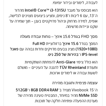
לעבודה, לימודים ובידור יומיומי.
הוא מבוסס על מעבד
Intel® Core™ i3-1315U
מהדור
ה־13, עם 6 ליבות ו־8 נימים, ומציע ביצועים מצוינים לגלישה,
אופיס, למידה מרחוק וניהול פרויקטים בענן – תוך שמירה על
שקט וניידות מרשימה.
מסך FHD בגודל 15.6 אינץ’ – נוחות עבודה מעולה
המסך בגודל
15.6 אינץ’
ברזולוציית
Full HD
(1920×1080)
מציג צבעים מדויקים וחדות גבוהה עם
פאנל
IPS-level
ו־
בהירות של ‎250‎ ניט
.
הוא כולל ציפוי
Anti-Glare
להפחתת השתקפויות
ותעודת
TÜV Rheinland
להגנה על העיניים – מושלם
לשעות עבודה או לימודים ארוכות.
עוצמה פנימית ותגובה מהירה
ה־Vivobook 15 מצויד ב־
8GB DDR4 RAM
ו־
512GB
NVMe SSD
מהיר במיוחד, המבטיח טעינה מהירה של
מערכת ההפעלה ופתיחה חלקה של תוכנות.