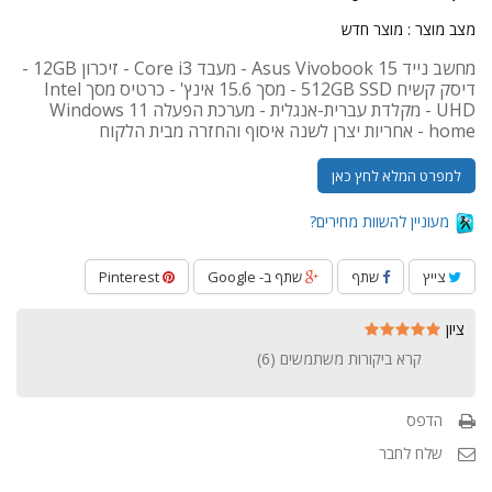
מצב מוצר :
מוצר חדש
מחשב נייד Asus Vivobook 15 - מעבד Core i3 - זיכרון 12GB -
דיסק קשיח 512GB SSD - מסך 15.6 אינץ' - כרטיס מסך Intel
UHD - מקלדת עברית-אנגלית - מערכת הפעלה Windows 11
home - אחריות יצרן לשנה איסוף והחזרה מבית הלקוח
למפרט המלא לחץ כאן
מעוניין להשוות מחירים?
צייץ
שתף
שתף ב- Google
Pinterest
ציון
קרא ביקורות משתמשים (
6
)
הדפס
שלח לחבר