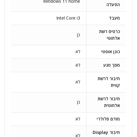
Windows 11 home
הפעלה
מעבד
Intel Core i3
כרטיס רשת
כן
אלחוטי
כונן אופטי
לא
מסך מגע
לא
חיבור לרשת
לא
קווית
חיבור לרשת
כן
אלחוטית
מודם סלולרי
לא
חיבור Display
לא