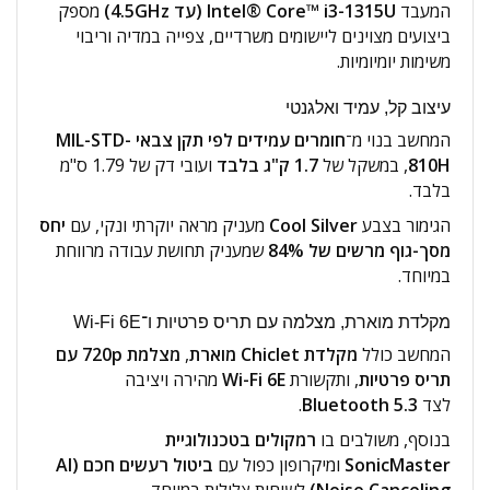
המעבד
Intel® Core™ i3-1315U (עד ‎4.5GHz‎)
מספק
ביצועים מצוינים ליישומים משרדיים, צפייה במדיה וריבוי
משימות יומיומיות.
עיצוב קל, עמיד ואלגנטי
המחשב בנוי מ־
חומרים עמידים לפי תקן צבאי MIL-STD-
810H
, במשקל של
1.7 ק"ג בלבד
ועובי דק של ‎1.79‎ ס"מ
בלבד.
הגימור בצבע
Cool Silver
מעניק מראה יוקרתי ונקי, עם
יחס
מסך-גוף מרשים של ‎84%‎
שמעניק תחושת עבודה מרווחת
במיוחד.
מקלדת מוארת, מצלמה עם תריס פרטיות ו־Wi-Fi 6E
המחשב כולל
מקלדת Chiclet מוארת
,
מצלמת 720p עם
תריס פרטיות
, ותקשורת
Wi-Fi 6E
מהירה ויציבה
לצד
Bluetooth 5.3
.
בנוסף, משולבים בו
רמקולים בטכנולוגיית
SonicMaster
ומיקרופון כפול עם
ביטול רעשים חכם (AI
Noise Canceling)
לשיחות צלולות במיוחד.