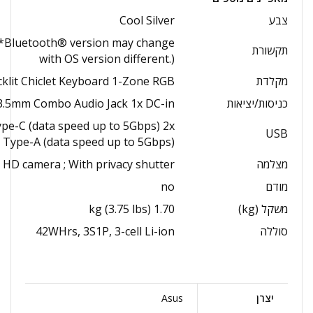
צבע
Cool Silver
 (*Bluetooth® version may change
תקשורת
with OS version different.)
מקלדת
klit Chiclet Keyboard 1-Zone RGB
כניסות/יציאות
 3.5mm Combo Audio Jack 1x DC-in
pe-C (data speed up to 5Gbps) 2x
USB
 Type-A (data speed up to 5Gbps)
מצלמה
 HD camera ; With privacy shutter
מודם
no
משקל (kg)
1.70 kg (3.75 lbs)
סוללה
42WHrs, 3S1P, 3-cell Li-ion
יצרן
Asus