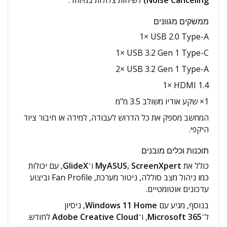
ממשקים מגוונים
‎1× USB 2.0 Type-A‎
‎1× USB 3.2 Gen 1 Type-C‎
‎2× USB 3.2 Gen 1 Type-A‎
‎1× HDMI 1.4‎
‎1× שקע אודיו משולב 3.5 מ"מ‎
המחשב מספק את כל הדרוש לעבודה, למידה או חיבור ציוד
היקפי.
תוכנות וכלים מובנים
כולל את
ScreenXpert
,
MyASUS
ו־
GlideX
, עם יכולות
כמו ניהול מצב סוללה, ניטור מערכת, Fan Profile וביצוע
עדכונים אוטומטיים.
בנוסף, מגיע עם
Windows 11 Home
, ניסיון
ל־
Microsoft 365
, ו־
Adobe Creative Cloud
לחודש.