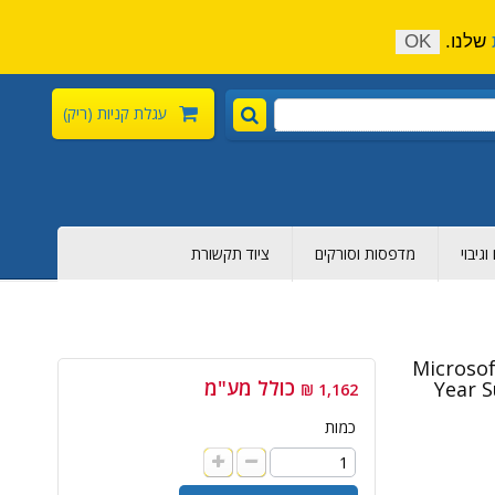
התקשר כעת:
04-6376-136
צור קשר
הירשם
שלנו.
OK
עגלת קניות
(ריק)
גיבוי
מדפסות וסורקים
ציוד תקשורת
Microsof
כולל מע"מ
Year S
1,162 ₪
כמות