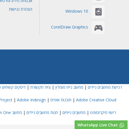
אבטחת מידע ופרטיו
הצהרת נגישות
Windows 10
CorelDraw Graphics
רכישת מחשבים ניידים
|
מחשב נייח מומלץ
|
ציוד תקשורת
|
דיסקים קשיחים פ
Adobe Creative Cloud
|
תוכנות אופיס
|
Adobe Indesign
|
roject
רישוי מיקרוסופט
|
מחשבים נייחים
|
חנות מחשבים ניידים
|
מחשב All In One
WhatsApp Live Chat