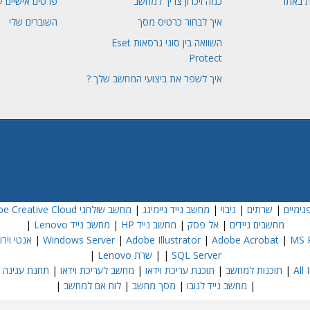
ת באתר
כמה זיכרון צריך למחשב
פרטים אישיים ש
איך לבחור כרטיס מסך
השוברים שלי
השוואה בין סוגי גרסאות Eset
Protect
איך לשפר את ביצועי המחשב שלך ?
נימיים
|
שרתים
|
גיבוי
|
מחשב נייד גיימינג
|
מחשב שולחני Dell
e Creative Cloud
מחשבים ניידים
|
אל פסק
|
מחשב נייד HP
|
מחשב נייד Lenovo
|
MS P
|
Adobe Acrobat
|
Adobe Illustrator
|
Windows Server
|
אנטי וירוס  NOD32
SQL Server
|
|
שרת Lenovo
|
|
תוכנות למחשב
|
תוכנת עריכת וידאו
|
מחשב לעריכת וידאו
|
תחנת עגינה
|
|
מחשב נייד לנובו
|
מסך מחשב
|
לוח אם למחשב
|