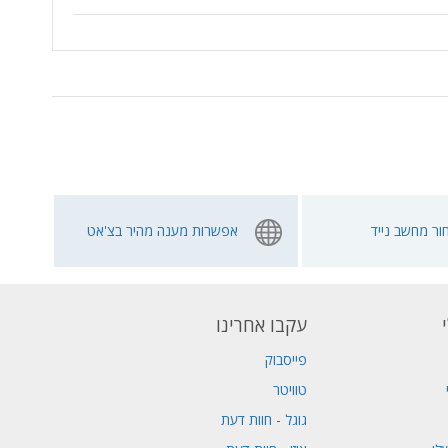
ור מחשב נייד
אפשרות מענה מהיר בצ'אט
עקבו אחרינו
פייסבוק
טוויטר
גוגל - חוות דעת