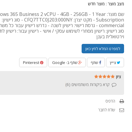
מצב מוצר :
מוצר חדש
שם מוצר: ws 365 Business 2 vCPU - 4GB - 256GB - 1 Year
Subscription - מקט יצרן: CFQ7TTC0J203:000NY - סוג רישיון:
commercial - גרסת רישוי: רישיון לשנה - נדרש רישיון עבור כל מ
סוג רישיון: רישיון מסחרי לשימוש עסקי / אישי - רישיון עבור: רישיון 
וירטואלית בענן
למפרט המלא לחץ כאן
צייץ
שתף
שתף ב- Google
Pinterest
ציון
קרא ביקורות משתמשים (
6
)
הדפס
שלח לחבר