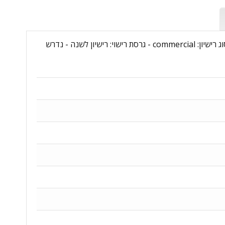
שם מוצר: Windows 365 Business 2 vCPU - 4GB - 256GB - 1 Year Subscription - מקט יצרן: CFQ7TTC0J203:000NY - סוג רישיון: commercial - גרסת רישוי: רישיון לשנה - נדרש