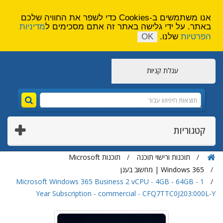
הירשם
צור קשר
אנו משתמשים ב-Cookies כדי לשפר את החוויה שלכם
באתר. על ידי גלישה באתר זה אתם מסכימים ל
מדיניות
הפרטיות
שלנו.
OK
עגלת קניות
קטגוריות
תוכנות ורישוי תוכנה
תוכנות Microsoft
Windows 365 | מחשוב בענן
Microsoft Windows 365 Business 2 vCPU - 4GB - 64GB - 1
Year Subscription - commercial - CFQ7TTC0J203:000L-Y