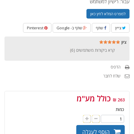
עבור: רישיון למשתמש
למפרט המלא לחץ כאן
צייץ
שתף
שתף ב- Google
Pinterest
ציון
קרא ביקורות משתמשים (
6
)
הדפס
שלח לחבר
כולל מע"מ
263 ₪
כמות
הוסף לעגלה