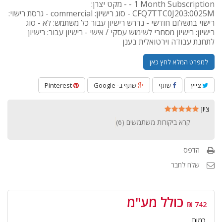
- 1 Month Subscription - מקט יצרן:
CFQ7TTC0J203:0025M - סוג רישיון: commercial - גרסת רישוי:
רישוי בתשלום חודשי - נדרש רישיון עבור כל משתמש: לא - סוג
רישיון: רישיון מסחרי לשימוש עסקי / אישי - רישיון עבור: רישיון
לתחנת עבודה וירטואלית בענן
למפרט המלא לחץ כאן
צייץ
שתף
שתף ב- Google
Pinterest
ציון
קרא ביקורות משתמשים (
6
)
הדפס
שלח לחבר
כולל מע"מ
742 ₪
כמות