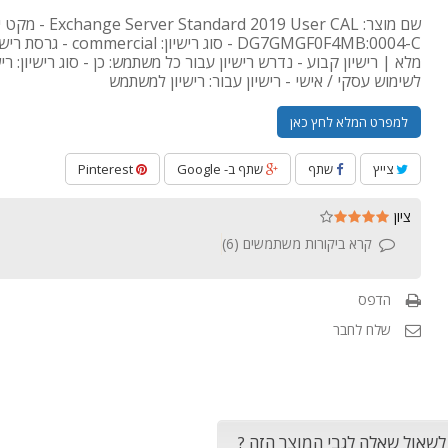
שם מוצר: Server Standard 2019 User CAL
DG7GMGF0F4MB:0004-C - סוג רישיון: cial
מלא | רישיון קבוע - נדרש רישיון עבור כל משתמש: כן - סוג רישיון: רי
לשימוש עסקי / אישי - רישיון עבור: רישיון למשתמש
למפרט המלא לחץ כאן
צייץ
שתף
שתף ב- Google
Pinterest
ציון
קרא ביקורות משתמשים (
6
)
הדפס
שלח לחבר
 לשאול שאלה לגבי המוצר הזה ?