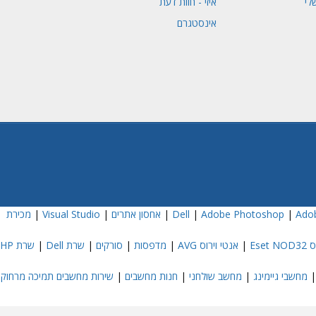
לי
איזי - חוות דעת
אינסטגרם
Adob
|
Adobe Photoshop
|
|
אחסון אתרים
|
Visual Studio
|
מכירת
Eset
|
אנטי וירוס AVG
|
מדפסות
|
סורקים
|
שרת Dell
|
שרת HP
מחשבי גיימינג
|
מחשב שולחני
|
חנות מחשבים
|
שירות מחשבים תמיכה מרחוק