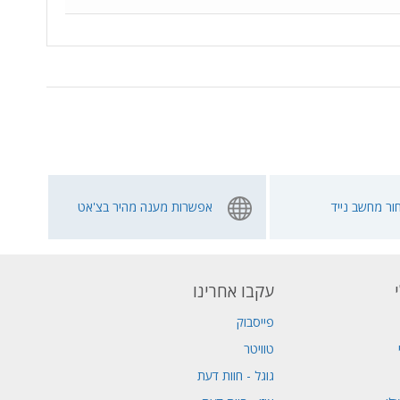
ור מחשב נייד
אפשרות מענה מהיר בצ'אט
עקבו אחרינו
פייסבוק
טוויטר
גוגל - חוות דעת