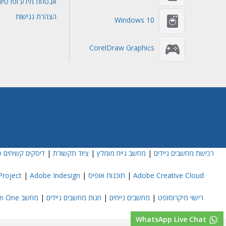
אבטחת מידע ופרטיו
הצהרת נגישות
Windows 10
CorelDraw Graphics
רכישת מחשבים ניידים
|
מחשב נייח מומלץ
|
ציוד תקשורת
|
דיסקים קשיחים פ
Adobe Creative Cloud
|
תוכנות אופיס
|
Adobe Indesign
|
roject
רישוי מיקרוסופט
|
מחשבים נייחים
|
חנות מחשבים ניידים
|
מחשב All In One
WhatsApp Live Chat