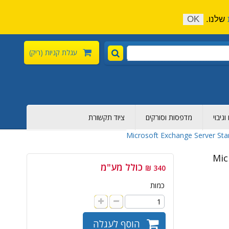
התקשר כעת:
04-6376-136
צור קשר
הירשם
שלנו.
OK
עגלת קניות
(ריק)
גיבוי
מדפסות וסורקים
ציוד תקשורת
Microsoft Exchange Server S
Mic
כולל מע"מ
340 ₪
כמות
הוסף לעגלה