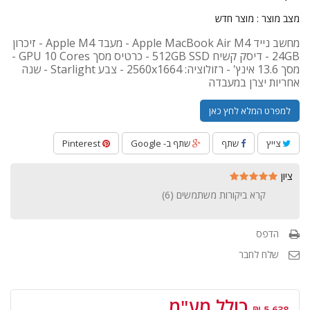
מצב מוצר :
מוצר חדש
מחשב נייד Apple MacBook Air M4 - מעבד Apple M4 - זיכרון
24GB - דיסק קשיח 512GB SSD - כרטיס מסך GPU 10 Cores -
מסך 13.6 אינץ' - רזולוציה: 2560x1664 - צבע Starlight - שנה
אחריות יצרן במעבדה
למפרט המלא לחץ כאן
צייץ
שתף
שתף ב- Google
Pinterest
ציון
קרא ביקורות משתמשים (
6
)
הדפס
שלח לחבר
כולל מע"מ
5,638 ₪