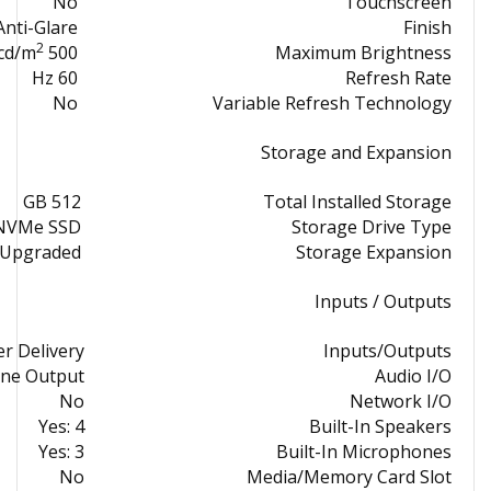
No
Touchscreen
Anti-Glare
Finish
2
500 nits / cd/m
Maximum Brightness
60 Hz
Refresh Rate
No
Variable Refresh Technology
Storage and Expansion
512 GB
Total Installed Storage
d NVMe SSD
Storage Drive Type
e Upgraded
Storage Expansion
Inputs / Outputs
r Delivery
Inputs/Outputs
one Output
Audio I/O
No
Network I/O
Yes: 4
Built-In Speakers
Yes: 3
Built-In Microphones
No
Media/Memory Card Slot