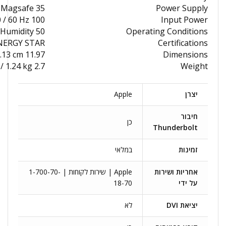
35 W with Magsafe
Power Supply
100 to 240 VAC, 50 / 60 Hz
Input Power
50 to 95°F / 10 to 35°C at 0 to 90% Humidity
Operating Conditions
NERGY STAR
Certifications
11.97 x 8.5 x 0.44" / 30.41 x 21.5 x 1.13 cm
Dimensions
2.7 lb / 1.24 kg
Weight
יצרן
Apple
חיבור
כן
Thunderbolt
זמינות
במלאי
אחריות ושירות
Apple | שירות לקוחות | 1-700-70-
על ידי
18-70
יציאת DVI
לא