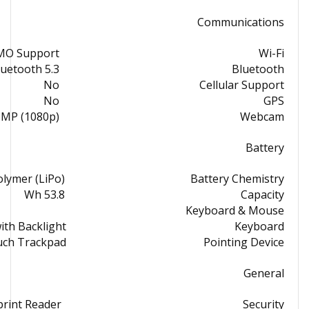
Communications
IMO Support
Wi-Fi
luetooth 5.3
Bluetooth
No
Cellular Support
No
GPS
 MP (1080p)
Webcam
Battery
olymer (LiPo)
Battery Chemistry
53.8 Wh
Capacity
Keyboard & Mouse
with Backlight
Keyboard
uch Trackpad
Pointing Device
General
print Reader
Security