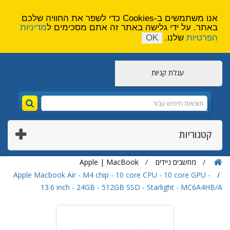
הירשם
צור קשר
אנו משתמשים ב-Cookies כדי לשפר את החוויה שלכם
באתר. על ידי גלישה באתר זה אתם מסכימים ל
מדיניות
הפרטיות
שלנו.
OK
עגלת קניות
קטגוריות
מחשבים ניידים
Apple | MacBook
Apple Macbook Air - M4 chip - 10 core CPU - 10 core GPU -
13.6 inch - 24GB - 512GB SSD - Starlight - MC6A4HB/A