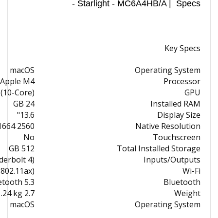
- Starlight - MC6A4HB/A | Specs
Key Specs
macOS
Operating System
Apple M4
Processor
 (10-Core)
GPU
24 GB
Installed RAM
13.6"
Display Size
2560 x 1664
Native Resolution
No
Touchscreen
512 GB
Total Installed Storage
erbolt 4)
Inputs/Outputs
(802.11ax)
Wi-Fi
etooth 5.3
Bluetooth
2.7 lb / 1.24 kg
Weight
macOS
Operating System