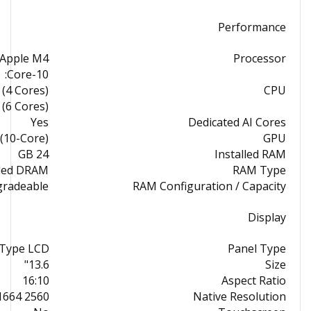
Performance
Apple M4
Processor
10-Core:
(4 Cores)
CPU
 (6 Cores)
Yes
Dedicated AI Cores
(10-Core)
GPU
24 GB
Installed RAM
ded DRAM
RAM Type
gradeable
RAM Configuration / Capacity
Display
-Type LCD
Panel Type
13.6"
Size
16:10
Aspect Ratio
2560 x 1664
Native Resolution