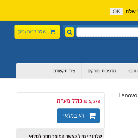
התקשר כעת:
04-6376-136
צור קשר
הירשם
שלנו.
OK
עגלת קניות
(ריק)
גיבוי
מדפסות וסורקים
ציוד תקשורת
Lenovo Ide
כולל מע"מ
5,578 ₪
לא במלאי
שלחו לי מייל כאשר המוצר חוזר למלאי