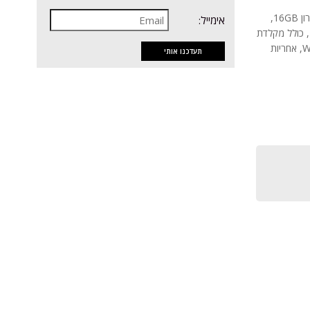
מחשב משולב מסך Lenovo IdeaCentre Aio 27IRH9 , מעבד Core i7, זיכרון 16GB,
אימייל:
דיסק קשיח 512GB SSD, מסך 27 אינץ', כרטיס מסך Intel UHD Graphics, כולל מקלדת
ועכבר, מחשב משולב מסך - All in one, מערכת הפעלה Windows 11 home, אחריות