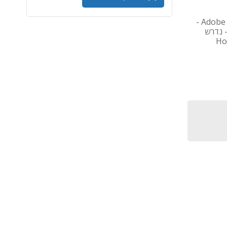
רישיון לתוכנת Adobe 2,000 Monthly Generative Credits for Teams -
- נדרש