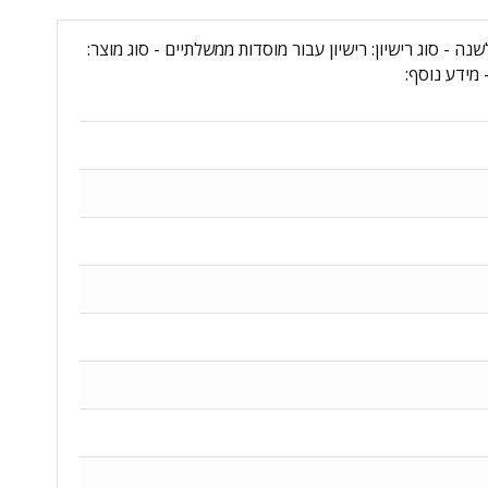
Adobe 2,000 Mont - מקט יצרן: 30013011CC01A12 - גרסת רישוי: רישיון לשנה - סוג רישיון: רישיון עבור מוסדות ממשלתיים - סוג מוצר: