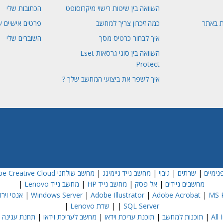
השוואה בין שיטות רישוי מיקרוסופט
הכתובות שלי
ת באתר
כמה זיכרון צריך למחשב
פרטים אישיים ש
איך לבחור כרטיס מסך
השוברים שלי
השוואה בין סוגי גרסאות Eset
Protect
איך לשפר את ביצועי המחשב שלך ?
נימיים
|
שרתים
|
גיבוי
|
מחשב נייד גיימינג
|
מחשב שולחני Dell
e Creative Cloud
מחשבים ניידים
|
אל פסק
|
מחשב נייד HP
|
מחשב נייד Lenovo
|
MS P
|
Adobe Acrobat
|
Adobe Illustrator
|
Windows Server
|
אנטי וירוס  NOD32
SQL Server
|
|
שרת Lenovo
|
|
תוכנות למחשב
|
תוכנת עריכת וידאו
|
מחשב לעריכת וידאו
|
תחנת עגינה
|