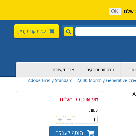
התקשר כעת:
04-6376-136
צור קשר
הירשם
שלנו.
OK
עגלת קניות
(ריק)
גיבוי
מדפסות וסורקים
ציוד תקשורת
Adobe Firefly Standard - 2,000 Monthly Generative Cre
A
כולל מע"מ
367 ₪
כמות
הוסף לעגלה