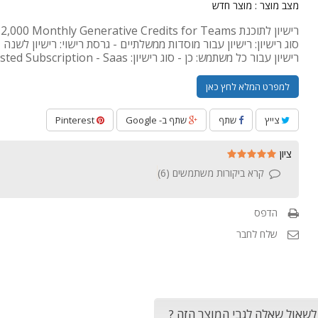
מצב מוצר :
מוצר חדש
סוג רישיון: רישיון עבור מוסדות ממשלתיים - גרסת רישוי: רישיון לשנה 
רישיון עבור כל משתמש: כן - סוג רישיון: Hosted Subscription - Saas
למפרט המלא לחץ כאן
צייץ
שתף
שתף ב- Google
Pinterest
ציון
קרא ביקורות משתמשים (
6
)
הדפס
שלח לחבר
 לשאול שאלה לגבי המוצר הזה ?