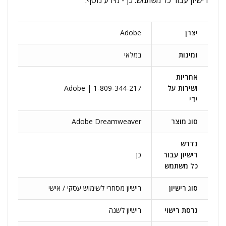
רישיון עבור כל משתמש: כן - מידע נוסף:
יצרן
Adobe
זמינות
במלאי
אחריות
ושירות על
Adobe | 1-809-344-217
ידי
סוג מוצר
Adobe Dreamweaver
נדרש
רישיון עבור
כן
כל משתמש
סוג רישיון
רישיון מסחרי לשימוש עסקי / אישי
גרסת רישוי
רישיון לשנה