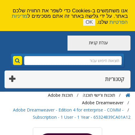
הירשם
צור קשר
אנו משתמשים ב-Cookies כדי לשפר את החוויה שלכם
באתר. על ידי גלישה באתר זה אתם מסכימים ל
מדיניות
הפרטיות
שלנו.
OK
עגלת קניות
קטגוריות
תוכנות ורישוי תוכנה
תוכנות Adobe
Adobe Dreamweaver
Adobe Dreamweaver - Edition 4 for enterprise - COMM -
Subscription - 1 User - 1 Year - 65324839CA01A12