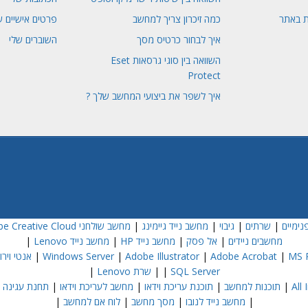
ת באתר
כמה זיכרון צריך למחשב
פרטים אישיים ש
איך לבחור כרטיס מסך
השוברים שלי
השוואה בין סוגי גרסאות Eset
Protect
איך לשפר את ביצועי המחשב שלך ?
נימיים
|
שרתים
|
גיבוי
|
מחשב נייד גיימינג
|
מחשב שולחני Dell
e Creative Cloud
מחשבים ניידים
|
אל פסק
|
מחשב נייד HP
|
מחשב נייד Lenovo
|
MS P
|
Adobe Acrobat
|
Adobe Illustrator
|
Windows Server
|
אנטי וירוס  NOD32
SQL Server
|
|
שרת Lenovo
|
|
תוכנות למחשב
|
תוכנת עריכת וידאו
|
מחשב לעריכת וידאו
|
תחנת עגינה
|
|
מחשב נייד לנובו
|
מסך מחשב
|
לוח אם למחשב
|