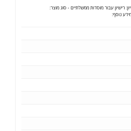
30002353C - גרסת רישוי: רישיון לשנה - סוג רישיון: רישיון עבור מוסדות ממשלתיים - סוג מוצר: