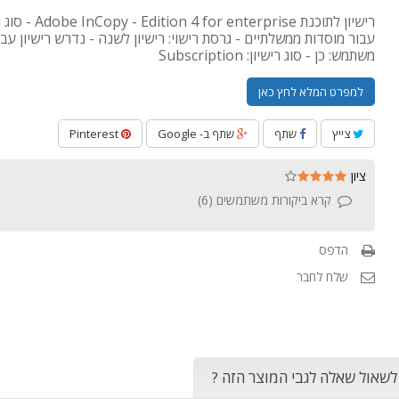
רישיון לתוכנת  enterprise
עבור מוסדות ממשלתיים - גרסת רישוי: רישיון לשנה - נדרש רישיון עבו
משתמש: כן - סוג רישיון: Subscription
למפרט המלא לחץ כאן
צייץ
שתף
שתף ב- Google
Pinterest
ציון
קרא ביקורות משתמשים (
6
)
הדפס
שלח לחבר
 לשאול שאלה לגבי המוצר הזה ?