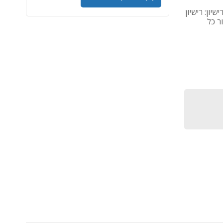
Adobe InCopy - Edition 4 for - סוג רישיון: רישיון
ר כל