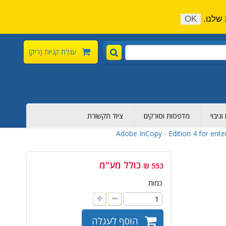
התקשר כעת:
04-6376-136
צור קשר
הירשם
שלנו.
OK
עגלת קניות
(ריק)
גיבוי
מדפסות וסורקים
ציוד תקשורת
Adobe InCopy - Edition 4 for ente
כולל מע"מ
553 ₪
כמות
הוסף לעגלה