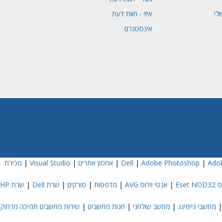
לי
איזי - חוות דעת
אינסטגרם
Adob
|
Adobe Photoshop
|
|
אחסון אתרים
|
Visual Studio
|
מכירת
Eset
|
אנטי וירוס AVG
|
מדפסות
|
סורקים
|
שרת Dell
|
שרת HP
מחשבי גיימינג
|
מחשב שולחני
|
חנות מחשבים
|
שירות מחשבים תמיכה מרחוק