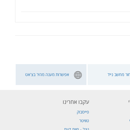
ור מחשב נייד
אפשרות מענה מהיר בצ'אט
עקבו אחרינו
פייסבוק
טוויטר
גוגל - חוות דעת