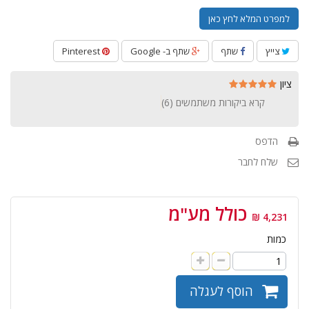
למפרט המלא לחץ כאן
צייץ
שתף
שתף ב- Google
Pinterest
ציון
קרא ביקורות משתמשים (
6
)
הדפס
שלח לחבר
כולל מע"מ
4,231 ₪
כמות
הוסף לעגלה