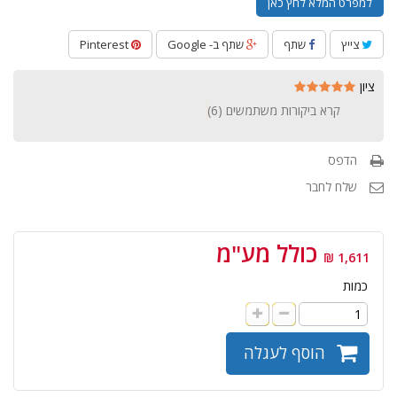
למפרט המלא לחץ כאן
צייץ
שתף
שתף ב- Google
Pinterest
ציון
קרא ביקורות משתמשים (
6
)
הדפס
שלח לחבר
כולל מע"מ
1,611 ₪
כמות
הוסף לעגלה