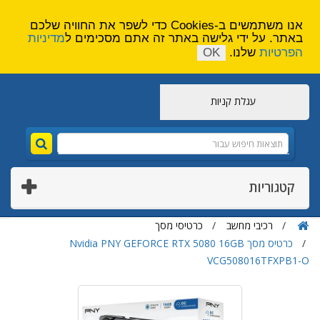
הירשם
צור קשר
אנו משתמשים ב-Cookies כדי לשפר את החוויה שלכם
באתר. על ידי גלישה באתר זה אתם מסכימים ל
מדיניות
הפרטיות
שלנו.
OK
עגלת קניות
קטגוריות
רכיבי מחשב
כרטיסי מסך
כרטיס מסך Nvidia PNY GEFORCE RTX 5080 16GB
VCG508016TFXPB1-O