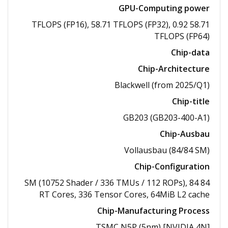
GPU-Computing power
58.71 TFLOPS (FP16), 58.71 TFLOPS (FP32), 0.92
TFLOPS (FP64)
Chip-data
Chip-Architecture
Blackwell (from 2025/​Q1)
Chip-title
GB203 (GB203-400-A1)
Chip-Ausbau
Vollausbau (84/​84 SM)
Chip-Configuration
84 SM (10752 Shader /​ 336 TMUs /​ 112 ROPs), 84
RT Cores, 336 Tensor Cores, 64MiB L2 cache
Chip-Manufacturing Process
TSMC N5P (5nm) [NVIDIA 4N]