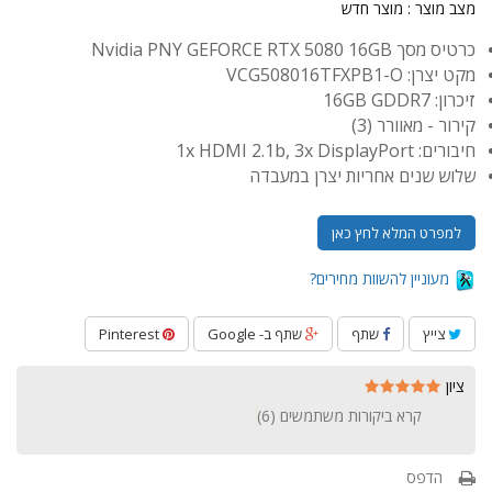
מצב מוצר :
מוצר חדש
כרטיס מסך Nvidia PNY GEFORCE RTX 5080 16GB
מקט יצרן: VCG508016TFXPB1-O
זיכרון: 16GB GDDR7
קירור - מאוורר (3)
חיבורים: 1x HDMI 2.1b, 3x DisplayPort
שלוש שנים אחריות יצרן במעבדה
למפרט המלא לחץ כאן
מעוניין להשוות מחירים?
צייץ
שתף
שתף ב- Google
Pinterest
ציון
קרא ביקורות משתמשים (
6
)
הדפס