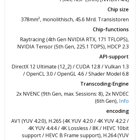
Chip size
378mm², monolithisch, 45.6 Mrd. Transistoren
Chip-functions
Raytracing (4th Gen NVIDIA RTX, 171 TFLOPS),
NVIDIA Tensor (5th Gen, 225.1 TOPS), HDCP 2.3
API-support
DirectX 12 Ultimate (12_2) /​ CUDA 12.8 /​ Vulkan 1.3
/​ OpenCL 3.0 /​ OpenGL 4.6 /​ Shader Model 6.8
Transcoding-Engine
2x NVENC (9th Gen, max. Sessions: 8), 2x NVDEC
(6th Gen),
Info
encoding
AV1 (YUV 4:2:0), H.265 (4K YUV 4:2:0 /​ 4K YUV 4:2:2 /​
4K YUV 4:4:4 /​ 4K Lossless /​ 8K /​ HEVC 10bit
support /​ HEVC B Frame support), H.264 (YUV