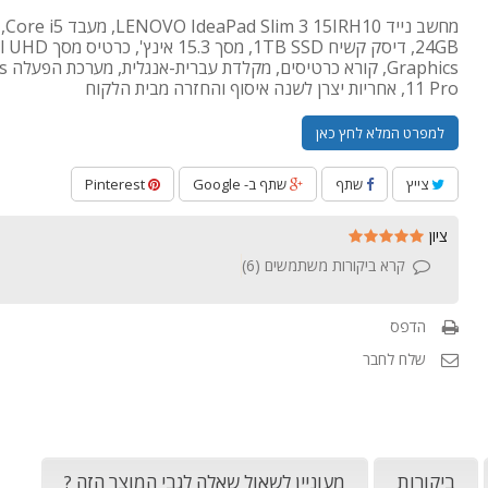
מחשב ני
24GB, דיסק קשיח 1TB SSD, מסך 15.3 אי
raphics
11 Pro, אחריות יצרן לשנה איסוף והחזרה מבית הלקוח
למפרט המלא לחץ כאן
צייץ
שתף
שתף ב- Google
Pinterest
ציון
קרא ביקורות משתמשים (
6
)
הדפס
שלח לחבר
ביקורות
מעוניין לשאול שאלה לגבי המוצר הזה ?