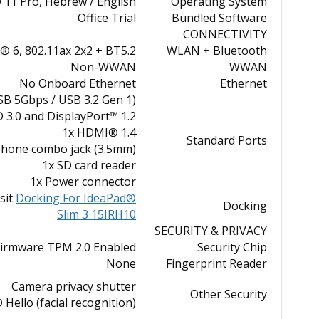
11 Pro, Hebrew / English
Operating System
Office Trial
Bundled Software
CONNECTIVITY
i® 6, 802.11ax 2x2 + BT5.2
WLAN + Bluetooth
Non-WWAN
WWAN
No Onboard Ethernet
Ethernet
SB 5Gbps / USB 3.2 Gen 1)
 3.0 and DisplayPort™ 1.2
1x HDMI® 1.4
Standard Ports
phone combo jack (3.5mm)
1x SD card reader
1x Power connector
sit
Docking For IdeaPad®
Docking
Slim 3 15IRH10
SECURITY & PRIVACY
Firmware TPM 2.0 Enabled
Security Chip
None
Fingerprint Reader
Camera privacy shutter
Other Security
Hello (facial recognition)