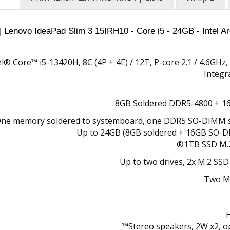
el® Core™ i5-13420H, 8C (4P + 4E) / 12T, P-core 2.1 / 4.6GHz,
Integr
8GB Soldered DDR5-4800 + 
ne memory soldered to systemboard, one DDR5 SO-DIMM sl
Up to 24GB (8GB soldered + 16GB SO-D
1TB SSD M.
Up to two drives, 2x M.2 SSD
Two M.
H
Stereo speakers, 2W x2, o