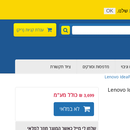
התקשר כעת:
04-6376-136
צור קשר
הירשם
שלנו.
OK
עגלת קניות
(ריק)
גיבוי
מדפסות וסורקים
ציוד תקשורת
Lenovo I -
כולל מע"מ
3,699 ₪
לא במלאי
שלחו לי מייל כאשר המוצר חוזר למלאי