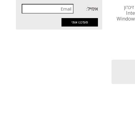
יד LENOVO IdeaPad Slim 3 15IRH10, מעבד Core i5, זיכרון
אימייל:
נץ', כרטיס מסך Intel UHD
G, קורא כרטיסים, מקלדת עברית-אנגלית, מערכת הפעלה Windows