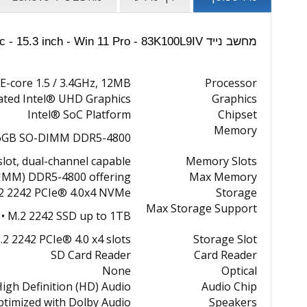
מחשב נייד Lenovo IdeaPad Slim 3 15IRH10 - Core i5 - 24GB - Intel Arc - 15.3 inch - Win 11 Pro - 83K100L9IV | מפרט טכני:
 E-core 1.5 / 3.4GHz, 12MB
Processor
ated Intel® UHD Graphics
Graphics
Intel® SoC Platform
Chipset
Memory
16GB SO-DIMM DDR5-4800
ot, dual-channel capable
Memory Slots
IMM) DDR5-4800 offering
Max Memory
2 2242 PCIe® 4.0x4 NVMe®
Storage
Max Storage Support
 • M.2 2242 SSD up to 1TB
2 2242 PCIe® 4.0 x4 slots
Storage Slot
SD Card Reader
Card Reader
None
Optical
igh Definition (HD) Audio
Audio Chip
ptimized with Dolby Audio™
Speakers