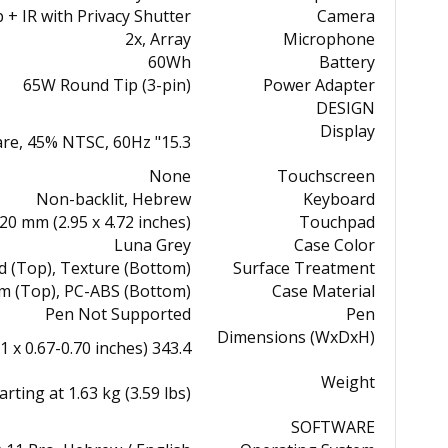
+ IR with Privacy Shutter
Camera
2x, Array
Microphone
60Wh
Battery
65W Round Tip (3-pin)
Power Adapter
DESIGN
Display
15.3" WUXGA (1920x1200) IPS 300nits Anti-glare, 45% NTSC, 60Hz
None
Touchscreen
Non-backlit, Hebrew
Keyboard
0 mm (2.95 x 4.72 inches)
Touchpad
Luna Grey
Case Color
 (Top), Texture (Bottom)
Surface Treatment
m (Top), PC-ABS (Bottom)
Case Material
Pen Not Supported
Pen
Dimensions (WxDxH)
343.4 x 239.5 x 16.9-17.9 mm (13.52 x 9.51 x 0.67-0.70 inches)
Weight
arting at 1.63 kg (3.59 lbs)
SOFTWARE