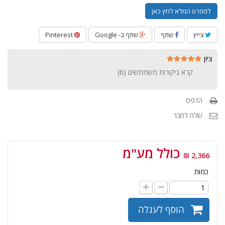
למפרט המלא לחץ כאן
צייץ
שתף
שתף ב- Google
Pinterest
ציון
קרא ביקורות משתמשים (
6
)
הדפס
שלח לחבר
כולל מע"מ
2,366 ₪
כמות
הוסף לעגלה