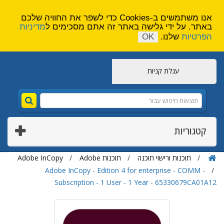
הירשם
צור קשר
אנו משתמשים ב-Cookies כדי לשפר את החוויה שלכם
באתר. על ידי גלישה באתר זה אתם מסכימים ל
מדיניות
הפרטיות
שלנו.
OK
עגלת קניות
קטגוריות
תוכנות ורישוי תוכנה
תוכנות Adobe
Adobe InCopy
Adobe InCopy - Edition 4 for enterprise - COMM -
Subscription - 1 User - 1 Year - 65330679CA01A12