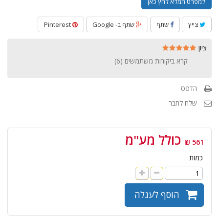
למפרט המלא לחץ כאן
צייץ
שתף
שתף ב- Google
Pinterest
ציון
קרא ביקורות משתמשים (
6
)
הדפס
שלח לחבר
כולל מע"מ
561 ₪
כמות
הוסף לעגלה