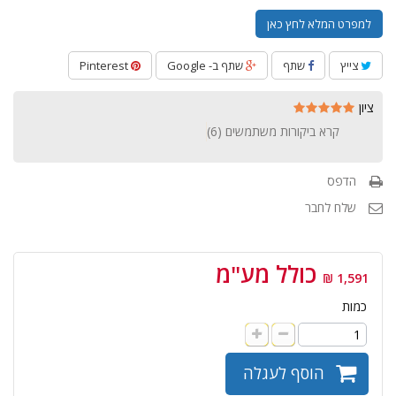
למפרט המלא לחץ כאן
צייץ
שתף
שתף ב- Google
Pinterest
ציון
קרא ביקורות משתמשים (
6
)
הדפס
שלח לחבר
כולל מע"מ
1,591 ₪
כמות
הוסף לעגלה