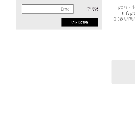
מחשב נייחLenovo Neo 50q G4 I5 - מעבד Core i5 - זיכרון 16GB - דיסק
אימייל:
 כרטיס מסך Intel UHD - מארז מיקרו MFF - מקלדת
Win - אחריות יצרן לשלוש שנים