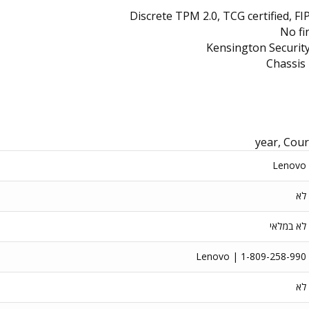
Discrete TPM 2.0, TCG certified, FIP
No fi
Kensington Security
Chassis 
Lenovo
לא
לא במלאי
Lenovo | 1-809-258-990
לא