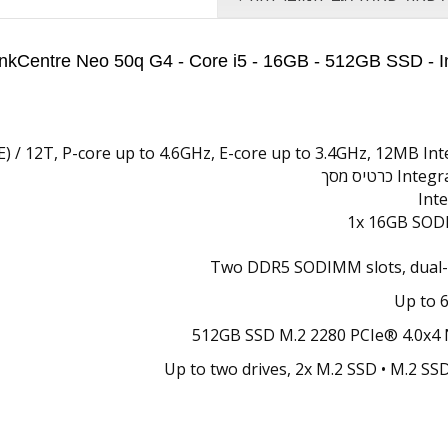
E) / 12T, P-core up to 4.6GHz, E-core up to 3.4GHz, 12MB In
כרטיס מסך
Int
1x 16GB SO
Two DDR5 SODIMM slots, dual-
Up to 
512GB SSD M.2 2280 PCIe® 4.0x4
Up to two drives, 2x M.2 SSD • M.2 SS