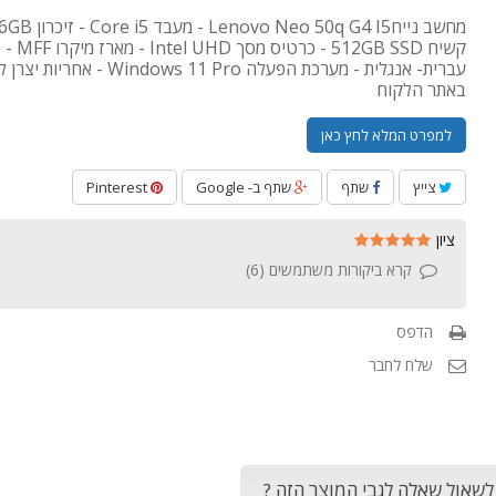
קשיח 512GB SSD -
עברית- אנגלית - מערכת הפעלה dows 11 Pro
באתר הלקוח
למפרט המלא לחץ כאן
צייץ
שתף
שתף ב- Google
Pinterest
ציון
קרא ביקורות משתמשים (
6
)
הדפס
שלח לחבר
 לשאול שאלה לגבי המוצר הזה ?