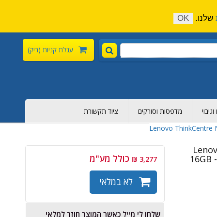
התקשר כעת:
04-6376-136
צור קשר
הירשם
שלנו.
OK
עגלת קניות
(ריק)
גיבוי
מדפסות וסורקים
ציוד תקשורת
Lenov -
כולל מע"מ
16GB -
3,277 ₪
לא במלאי
שלחו לי מייל כאשר המוצר חוזר למלאי