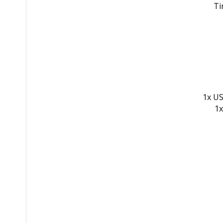
Ti
1x US
1x