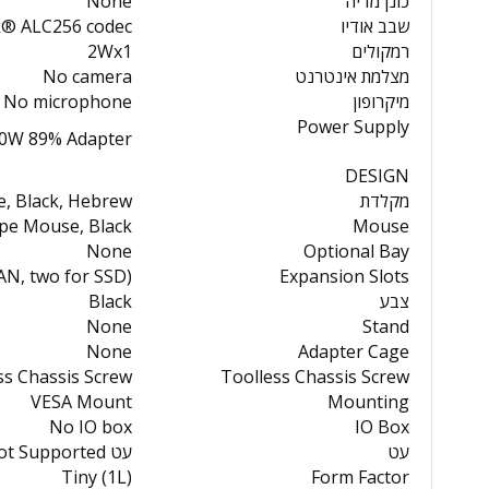
כונן מדיה
None
שבב אודיו
ek® ALC256 codec
רמקולים
2Wx1
מצלמת אינטרנט
No camera
מיקרופון
No microphone
Power Supply
0W 89% Adapter
DESIGN
מקלדת
e, Black, Hebrew
ope Mouse, Black
Mouse
None
Optional Bay
AN, two for SSD)
Expansion Slots
צבע
Black
None
Stand
None
Adapter Cage
ss Chassis Screw
Toolless Chassis Screw
VESA Mount
Mounting
No IO box
IO Box
עט
עט Not Supported
Tiny (1L)
Form Factor