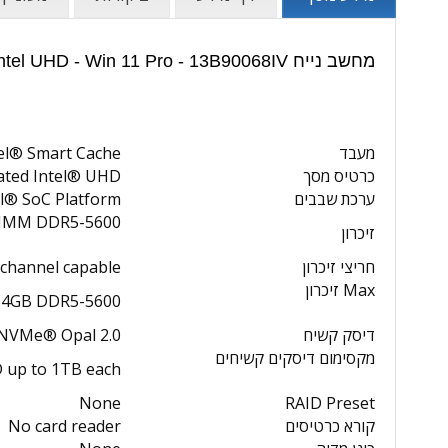
מחשב נייח Lenovo ThinkCentre Neo 50q G4 - Core i5 - 16GB - 512GB SSD - Intel UHD - Win 11 Pro - 13B90068IV | מפרט טכני:
מעבד
tel® Smart Cache
כרטיס מסך
Integrated Intel® UHD 
ערכת שבבים
el® SoC Platform
DIMM DDR5-5600
זיכרון
חריצי זיכרון
channel capable
Max זיכרון
64GB DDR5-5600
דיסק קשיח
 NVMe® Opal 2.0
מקסימום דיסקים קשיחים
D up to 1TB each
None
RAID Preset
קורא כרטיסים
No card reader