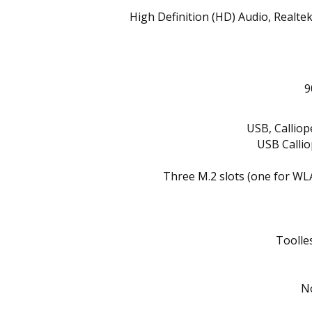
High Definition (HD) Audio, Realt
9
USB, Calliop
USB Calli
Three M.2 slots (one for WL
Toolle