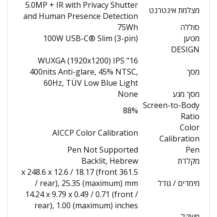
5.0MP + IR with Privacy Shutter
מצלמת אינטרנט
and Human Presence Detection
סוללה
75Wh
מטען
100W USB-C® Slim (3-pin)
DESIGN
16" WUXGA (1920x1200) IPS
מסך
400nits Anti-glare, 45% NTSC,
60Hz, TÜV Low Blue Light
מסך מגע
None
Screen-to-Body
88%
Ratio
Color
AICCP Color Calibration
Calibration
Pen Not Supported
Pen
מקלדת
Backlit, Hebrew
361.5 x 248.6 x 12.6 / 18.17 (front
מימדים / גודל
/ rear), 25.35 (maximum) mm
14.24 x 9.79 x 0.49 / 0.71 (front /
rear), 1.00 (maximum) inches
משקל