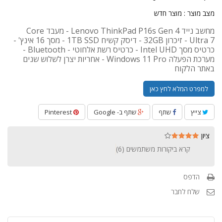
מצב מוצר :
מוצר חדש
מחשב נייד Lenovo ThinkPad P16s Gen 4 - מעבד Core
Ultra 7 - זיכרון 32GB - דיסק קשיח 1TB SSD - מסך 16 אינץ' -
כרטיס מסך Intel UHD - כרטיס רשת אלחוטי - Bluetooth -
מערכת הפעלה Windows 11 Pro - אחריות יצרן לשלוש שנים
באתר הלקוח
למפרט המלא לחץ כאן
צייץ
שתף
שתף ב- Google
Pinterest
ציון
קרא ביקורות משתמשים (
6
)
הדפס
שלח לחבר