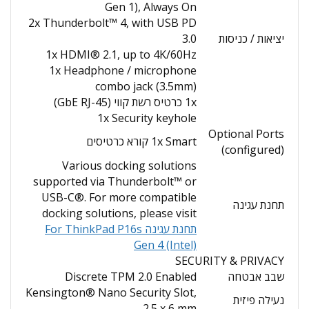
Gen 1), Always On
2x Thunderbolt™ 4, with USB PD
יציאות / כניסות
3.0
1x HDMI® 2.1, up to 4K/60Hz
1x Headphone / microphone
combo jack (3.5mm)
1x כרטיס רשת קווי (GbE RJ-45)
1x Security keyhole
Optional Ports
1x Smart קורא כרטיסים
(configured)
Various docking solutions
supported via Thunderbolt™ or
USB-C®. For more compatible
תחנת עגינה
docking solutions, please visit
תחנת עגינה For ThinkPad P16s
Gen 4 (Intel)
SECURITY & PRIVACY
שבב אבטחה
Discrete TPM 2.0 Enabled
Kensington® Nano Security Slot,
נעילה פיזית
2.5 x 6 mm