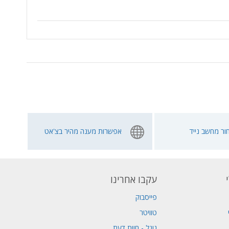
ור מחשב נייד
אפשרות מענה מהיר בצ'אט
עקבו אחרינו
פייסבוק
טוויטר
גוגל - חוות דעת