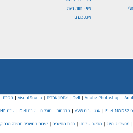
לי
איזי - חוות דעת
אינסטגרם
Adob
|
Adobe Photoshop
|
|
אחסון אתרים
|
Visual Studio
|
מכירת
Eset
|
אנטי וירוס AVG
|
מדפסות
|
סורקים
|
שרת Dell
|
שרת HP
מחשבי גיימינג
|
מחשב שולחני
|
חנות מחשבים
|
שירות מחשבים תמיכה מרחוק