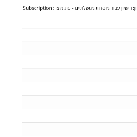
רישיון לתוכנת Adobe RoboHelp Server for enterprise - מקט יצרן: 30002458CC01A12 - גרסת רישוי: רישיון לשנה - סוג רישיון: רישיון עבור מוסדות ממשלתיים - סוג מוצר: Subscription