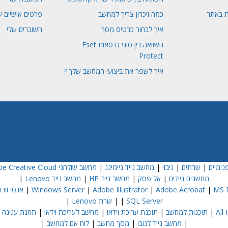
ת באתר
כמה זיכרון צריך למחשב
פרטים אישיים ש
איך לבחור כרטיס מסך
השוברים שלי
השוואה בין סוגי גרסאות Eset
Protect
איך לשפר את ביצועי המחשב שלך ?
נימיים
|
שרתים
|
גיבוי
|
מחשב נייד גיימינג
|
מחשב שולחני Dell
e Creative Cloud
מחשבים ניידים
|
אל פסק
|
מחשב נייד HP
|
מחשב נייד Lenovo
|
MS P
|
Adobe Acrobat
|
Adobe Illustrator
|
Windows Server
|
אנטי וירוס  NOD32
SQL Server
|
|
שרת Lenovo
|
|
תוכנות למחשב
|
תוכנת עריכת וידאו
|
מחשב לעריכת וידאו
|
תחנת עגינה
|
|
מחשב נייד לנובו
|
מסך מחשב
|
לוח אם למחשב
|