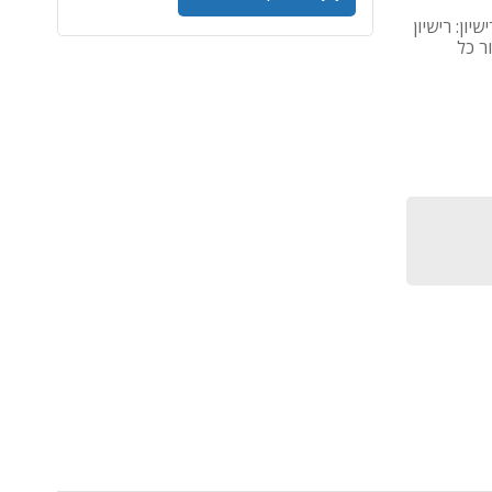
Adobe RoboHelp Server f - סוג רישיון: רישיון
ר כל