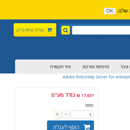
התקשר כעת:
04-6376-136
צור קשר
הירשם
שלנו.
OK
עגלת קניות
(ריק)
גיבוי
מדפסות וסורקים
ציוד תקשורת
Adobe RoboHelp Server for enterpri
כולל מע"מ
17,631 ₪
כמות
הוסף לעגלה