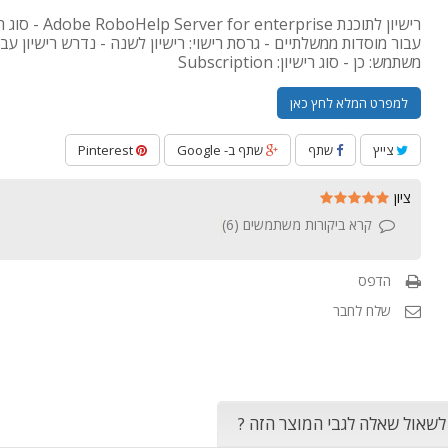
רישיון לתוכנת or enterprise
עבור מוסדות ממשלתיים - גרסת רישוי: רישיון לשנה - נדרש רישיון עבו
משתמש: כן - סוג רישיון: Subscription
למפרט המלא לחץ כאן
צייץ
שתף
שתף ב- Google
Pinterest
ציון
קרא ביקורות משתמשים (
6
)
הדפס
שלח לחבר
 לשאול שאלה לגבי המוצר הזה ?