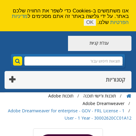
הירשם
צור קשר
אנו משתמשים ב-Cookies כדי לשפר את החוויה שלכם
באתר. על ידי גלישה באתר זה אתם מסכימים ל
מדיניות
הפרטיות
שלנו.
OK
עגלת קניות
קטגוריות
תוכנות ורישוי תוכנה
תוכנות Adobe
Adobe Dreamweaver
Adobe Dreamweaver for enterprise - GOV - FRL License - 1
User - 1 Year - 30002620CC01A12