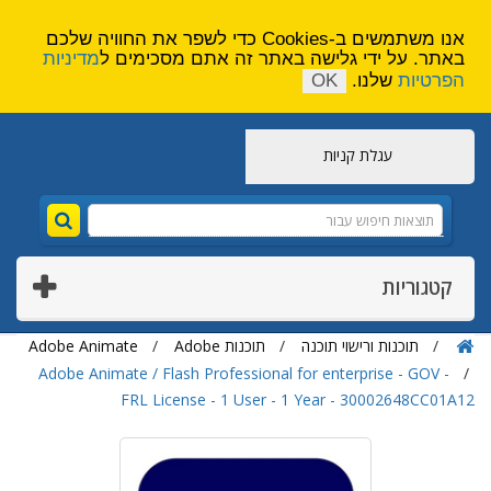
הירשם
צור קשר
אנו משתמשים ב-Cookies כדי לשפר את החוויה שלכם
באתר. על ידי גלישה באתר זה אתם מסכימים ל
מדיניות
הפרטיות
שלנו.
OK
עגלת קניות
קטגוריות
תוכנות ורישוי תוכנה
תוכנות Adobe
Adobe Animate
Adobe Animate / Flash Professional for enterprise - GOV -
FRL License - 1 User - 1 Year - 30002648CC01A12