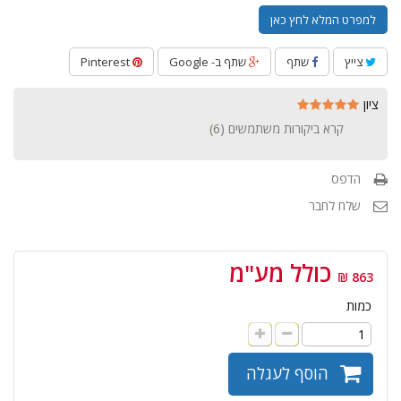
למפרט המלא לחץ כאן
צייץ
שתף
שתף ב- Google
Pinterest
ציון
קרא ביקורות משתמשים (
6
)
הדפס
שלח לחבר
כולל מע"מ
863 ₪
כמות
הוסף לעגלה