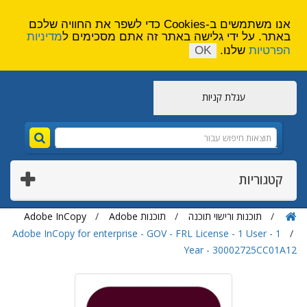
הירשם
צור קשר
אנו משתמשים ב-Cookies כדי לשפר את החוויה שלכם
באתר. על ידי גלישה באתר זה אתם מסכימים ל
מדיניות
הפרטיות
שלנו.
OK
עגלת קניות
קטגוריות
תוכנות ורישוי תוכנה
תוכנות Adobe
Adobe InCopy
Adobe InCopy for enterprise - GOV - FRL License - 1 User - 1
Year - 30002725CC01A12