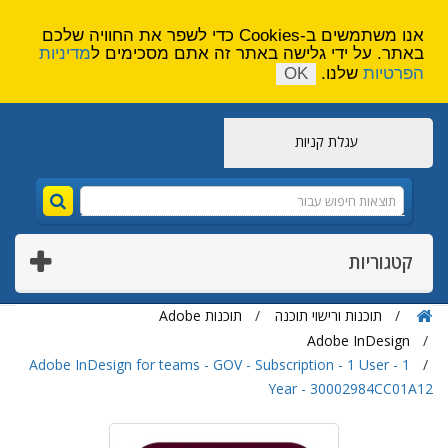
הירשם
צור קשר
אנו משתמשים ב-Cookies כדי לשפר את החוויה שלכם
באתר. על ידי גלישה באתר זה אתם מסכימים ל
מדיניות
הפרטיות
שלנו.
OK
עגלת קניות
קטגוריות
תוכנות ורישוי תוכנה
תוכנות Adobe
Adobe InDesign
Adobe InDesign for teams - GOV - Subscription - 1 User - 1
Year - 30002984CC01A12