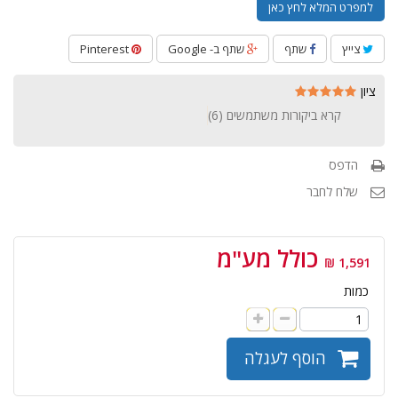
למפרט המלא לחץ כאן
צייץ
שתף
שתף ב- Google
Pinterest
ציון
קרא ביקורות משתמשים (
6
)
הדפס
שלח לחבר
כולל מע"מ
1,591 ₪
כמות
הוסף לעגלה