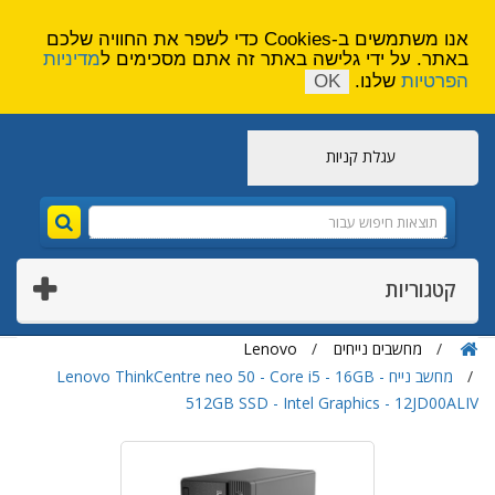
הירשם
צור קשר
אנו משתמשים ב-Cookies כדי לשפר את החוויה שלכם
באתר. על ידי גלישה באתר זה אתם מסכימים ל
מדיניות
הפרטיות
שלנו.
OK
עגלת קניות
קטגוריות
מחשבים נייחים
Lenovo
מחשב נייח Lenovo ThinkCentre neo 50 - Core i5 - 16GB -
512GB SSD - Intel Graphics - 12JD00ALIV