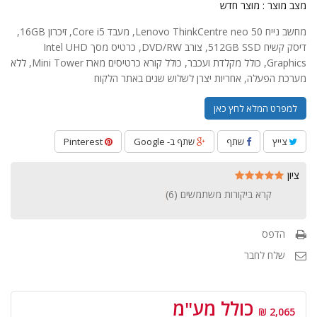
מצב מוצר :
מוצר חדש
מחשב נייח Lenovo ThinkCentre neo 50, מעבד Core i5, זיכרון 16GB,
דיסק קשיח 512GB SSD, צורב DVD/RW, כרטיס מסך Intel UHD
Graphics, כולל מקלדת ועכבר, כולל קורא כרטיסים מארז Mini Tower, ללא
מערכת הפעלה, אחריות יצרן לשלוש שנים באתר הלקוח
למפרט המלא לחץ כאן
צייץ
שתף
שתף ב- Google
Pinterest
ציון
קרא ביקורות משתמשים (
6
)
הדפס
שלח לחבר
כולל מע"מ
2,065 ₪