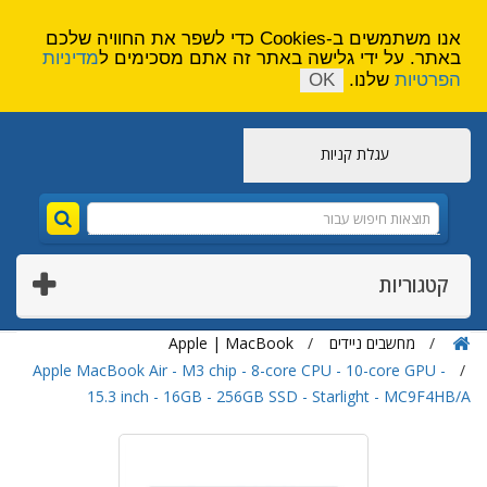
הירשם
צור קשר
אנו משתמשים ב-Cookies כדי לשפר את החוויה שלכם
באתר. על ידי גלישה באתר זה אתם מסכימים ל
מדיניות
הפרטיות
שלנו.
OK
עגלת קניות
קטגוריות
מחשבים ניידים
Apple | MacBook
Apple MacBook Air - M3 chip - 8-core CPU - 10-core GPU -
15.3 inch - 16GB - 256GB SSD - Starlight - MC9F4HB/A