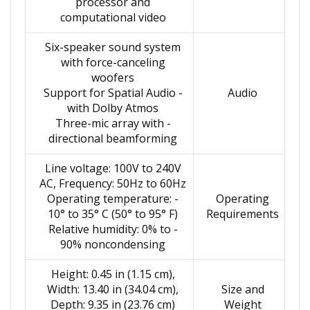
processor and
computational video
Six-speaker sound system
with force-canceling
woofers
- Support for Spatial Audio
Audio
with Dolby Atmos
- Three-mic array with
directional beamforming
Line voltage: 100V to 240V
AC, Frequency: 50Hz to 60Hz
- Operating temperature:
Operating
10° to 35° C (50° to 95° F)
Requirements
- Relative humidity: 0% to
90% noncondensing
Height: 0.45 in (1.15 cm),
Width: 13.40 in (34.04 cm),
Size and
Depth: 9.35 in (23.76 cm)
Weight