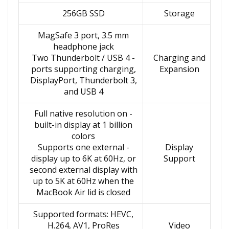
256GB SSD
Storage
MagSafe 3 port, 3.5 mm
headphone jack
- Two Thunderbolt / USB 4
Charging and
ports supporting charging,
Expansion
DisplayPort, Thunderbolt 3,
and USB 4
- Full native resolution on
built-in display at 1 billion
colors
- Supports one external
Display
display up to 6K at 60Hz, or
Support
second external display with
up to 5K at 60Hz when the
MacBook Air lid is closed
Supported formats: HEVC,
H.264, AV1, ProRes
Video