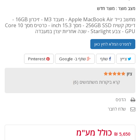
מצב מוצר :
מוצר חדש
מחשב נייד Apple MacBook Air - מעבד M3 - זיכרון 16GB -
דיסק קשיח 256GB SSD - מסך 15.3 inch - כרטיס מסך 10 Core
GPU - צבע Starlight - שנה אחריות יצרן במעבדה
למפרט המלא לחץ כאן
צייץ
שתף
שתף ב- Google
Pinterest
ציון
קרא ביקורות משתמשים (
6
)
הדפס
שלח לחבר
כולל מע"מ
5,650 ₪