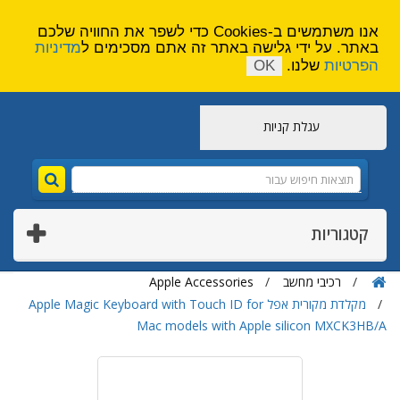
הירשם
צור קשר
אנו משתמשים ב-Cookies כדי לשפר את החוויה שלכם
באתר. על ידי גלישה באתר זה אתם מסכימים ל
מדיניות
הפרטיות
שלנו.
OK
עגלת קניות
קטגוריות
רכיבי מחשב
Apple Accessories
מקלדת מקורית אפל Apple Magic Keyboard with Touch ID for
Mac models with Apple silicon MXCK3HB/A