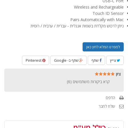
USB-C Port
Wireless and Rechargeable
Touch ID Sensor
Pairs Automatically with Mac
ניתן לרכוש מקלדת בשפות אנגלית - עברית / ערבית / רוסית
למפרט המלא לחץ כאן
צייץ
שתף
שתף ב- Google
Pinterest
ציון
קרא ביקורות משתמשים (
6
)
הדפס
שלח לחבר
כולל מע"מ