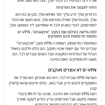
את ידיו על הפרופיל הדיגיטלי שלך, ומה הוא יעשה איתו.
החזר לעצמך את הפרטיות
הדפדפן שלך יודע עליך יותר מאימא שלך, מבן או בת הזוג
שלך, מהבוס שלך ואפילו מהרופא שלך. והוא חושף את הכול
למפרסמים, לכורי נתונים ולכל מי שמתיישב ליד המחשב שלך.
למה גלישה בעילום שם במצב "אינקוגניטו", VPN-ים
וחוסמי פרסומות אינם מספיקים
כשחוסמי הפרסומות, רשתות ה-VPN ומצב "אינקוגניטו"
עובדים יחד עם יישומי אנטי-מעקב, הם כולם חלקים בפאזל
הגדול של הפרטיות המקוונת. אבל כשהם עובדים לבד, הם
פשוט לא מספיקים. וזאת הסיבה.
VPN-ים לא עוצרים מעקבים
כשרשת VPN עובדת לבד, היא כמו סופרמן: הוא מוריד את
המשקפיים ולובש טייץ, אבל בואו... כולם יודעים שהוא קלארק
קנט.
רשת VPN מצפינה את החיבור, מגינה על Wi-Fi ציבורי
ומסווה מיקום, אבל מפרסמים עדיין יכולים לעקוב אחריך
ולזהות אותך לפי הגדרות המכשיר והדפדפן.