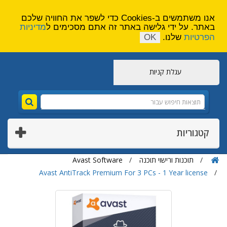
הירשם
צור קשר
אנו משתמשים ב-Cookies כדי לשפר את החוויה שלכם
באתר. על ידי גלישה באתר זה אתם מסכימים ל
מדיניות
הפרטיות
שלנו.
OK
עגלת קניות
קטגוריות
תוכנות ורישוי תוכנה
Avast Software
Avast AntiTrack Premium For 3 PCs - 1 Year license