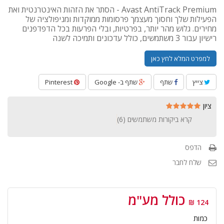
Avast AntiTrack Premium - הסתר את הזהות האינטרנטית ואת
הפעילות שלך וחסוך מעצמך פרסומות ממוקדות ומניפולציה של
מחירים. גלוש מהר יותר, בפרטיות, ובלי הפרעות בכל הדפדפנים
רישיון עבור 3 משתמשים, כולל עדכונים ותמיכה לשנה
למפרט המלא לחץ כאן
צייץ
שתף
שתף ב- Google
Pinterest
ציון
קרא ביקורות משתמשים (
6
)
הדפס
שלח לחבר
כולל מע"מ
124 ₪
כמות