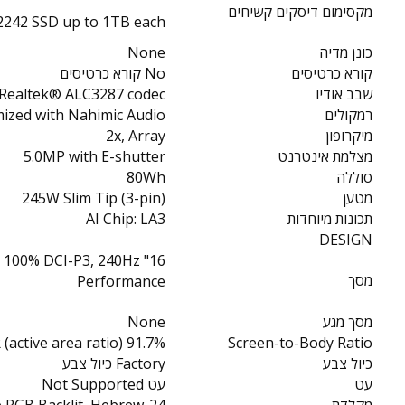
מקסימום דיסקים קשיחים
 2242 SSD up to 1TB each
כונן מדיה
None
קורא כרטיסים
No קורא כרטיסים
שבב אודיו
, Realtek® ALC3287 codec
רמקולים
ized with Nahimic Audio
מיקרופון
2x, Array
מצלמת אינטרנט
5.0MP with E-shutter
סוללה
80Wh
מטען
245W Slim Tip (3-pin)
תכונות מיוחדות
AI Chip: LA3
DESIGN
מסך
Performance
מסך מגע
None
91.7% AAR (active area ratio)
Screen-to-Body Ratio
כיול צבע
Factory כיול צבע
עט
עט Not Supported