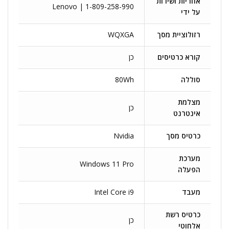
אחריות ושירות
Lenovo | 1-809-258-990
על ידי
רזולוציית מסך
WQXGA
קורא כרטיסים
כן
סוללה
80Wh
מצלמת
כן
אינטרנט
כרטיס מסך
Nvidia
מערכת
Windows 11 Pro
הפעלה
מעבד
Intel Core i9
כרטיס רשת
כן
אלחוטי