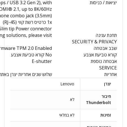
יציאות / כניסות
 10Gbps / USB 3.2 Gen 2), with
DMI® 2.1, up to 8K/60Hz
hone combo jack (3.5mm)
1x כרטיס רשת קווי (RJ-45)
Slim tip Power connector
תחנת עגינה
 solutions, please visit
SECURITY & PRIVACY
שבב אבטחה
irmware TPM 2.0 Enabled
קורא טביעת אצבע
No קורא טביעת אצבע
אבטחה נוספת
E-shutter
SERVICE
אחריות
שלוש שנים אחריות יצרן באתר
יצרן
Lenovo
חיבור
לא
Thunderbolt
זמינות
לא במלאי