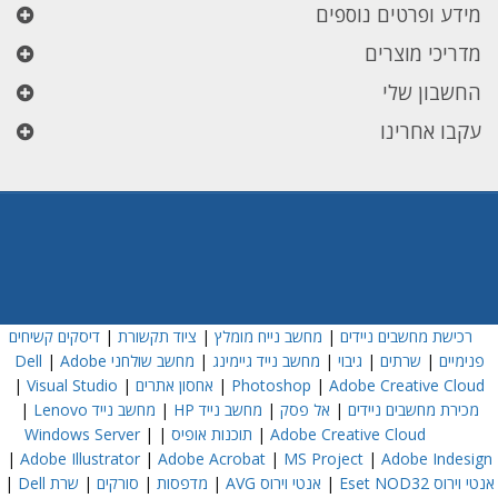
מידע ופרטים נוספים
מדריכי מוצרים
החשבון שלי
עקבו אחרינו
רכישת מחשבים ניידים
|
מחשב נייח מומלץ
|
ציוד תקשורת
|
דיסקים קשיחים
פנימיים
|
שרתים
|
גיבוי
|
מחשב נייד גיימינג
|
מחשב שולחני Dell
Adobe
|
Adobe Creative Cloud
|
Photoshop
|
אחסון אתרים
|
Visual Studio
|
מכירת מחשבים ניידים
|
אל פסק
|
מחשב נייד HP
|
מחשב נייד Lenovo
|
Adobe Creative Cloud
|
תוכנות אופיס
|
|
Windows Server
|
Adobe Illustrator
|
Adobe Acrobat
|
MS Project
|
Adobe Indesign
אנטי וירוס Eset NOD32
|
אנטי וירוס AVG
|
מדפסות
|
סורקים
|
שרת Dell
|