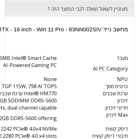
מעוניין לשאול שאלה לגבי המוצר הזה ?
מחשב נייד Lenovo Legion Pro 5 - Core i9 - 32GB - 1TB SSD - Nvidia RTX - 16 inch - Win 11 Pro - 83NN002SIV | מפרט טכני:
מעבד
, 36MB Intel® Smart Cache
AI-Powered Gaming PC
AI PC Category
None
NPU
כרטיס מסך
 TGP 115W, 798 AI TOPS
ערכת שבבים
Intel® HM770 ערכת שבבים
זיכרון
6GB SODIMM DDR5-5600
חריצי זיכרון
, dual-channel capable
Max זיכרון
32GB DDR5-5600 offering
דיסק קשיח
 2242 PCIe® 4.0x4 NVMe®
חיבורי דיסק קשיח
 2280 PCIe® 4.0 x4 slots