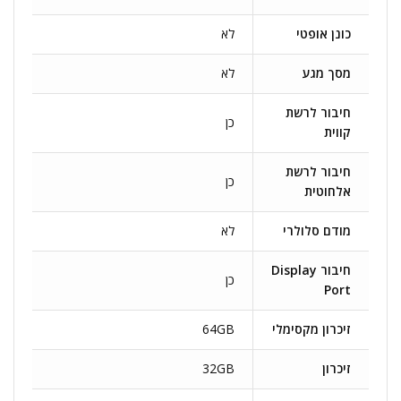
כונן אופטי
לא
מסך מגע
לא
חיבור לרשת
כן
קווית
חיבור לרשת
כן
אלחוטית
מודם סלולרי
לא
חיבור Display
כן
Port
זיכרון מקסימלי
64GB
זיכרון
32GB