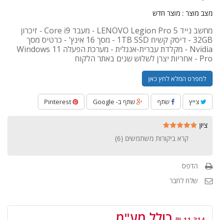
מצב מוצר :
מוצר חדש
מחשב נייד LENOVO Legion Pro 5 - מעבד Core i9 - זיכרון
32GB - דיסק קשיח 1TB SSD - מסך 16 אינץ' - כרטיס מסך
Nvidia - מקלדת עברית-אנגלית - מערכת הפעלה Windows 11
Pro - אחריות יצרן לשלוש שנים באתר הלקוח
למפרט המלא לחץ כאן
צייץ
שתף
שתף ב- Google
Pinterest
ציון
קרא ביקורות משתמשים (
6
)
הדפס
שלח לחבר
כולל מע"מ
11,314 ₪