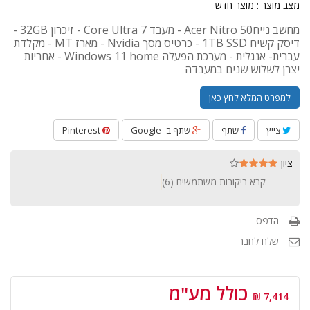
מצב מוצר :
מוצר חדש
מחשב נייחAcer Nitro 50 - מעבד Core Ultra 7 - זיכרון 32GB -
דיסק קשיח 1TB SSD - כרטיס מסך Nvidia - מארז MT - מקלדת
עברית- אנגלית - מערכת הפעלה Windows 11 home - אחריות
יצרן לשלוש שנים במעבדה
למפרט המלא לחץ כאן
צייץ
שתף
שתף ב- Google
Pinterest
ציון
קרא ביקורות משתמשים (
6
)
הדפס
שלח לחבר
כולל מע"מ
7,414 ₪