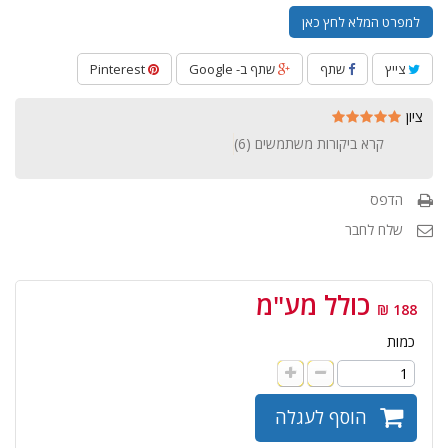
למפרט המלא לחץ כאן
צייץ
שתף
שתף ב- Google
Pinterest
ציון
קרא ביקורות משתמשים (
6
)
הדפס
שלח לחבר
כולל מע"מ
188 ₪
כמות
הוסף לעגלה