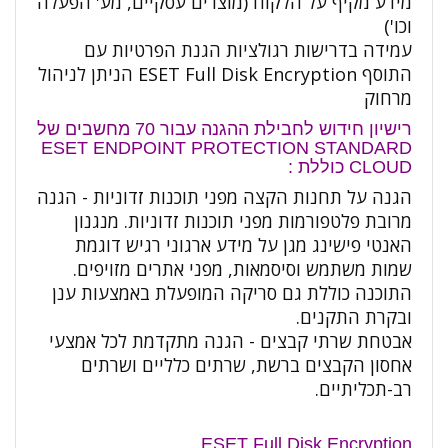
מידע מקיף על הלקוח (מוצרים עסקיים, מע' הפעלה
וכו')
עמידה בדרישות רגולציות הגנת הפרטיות עם
התוסף ESET Full Disk Encryption הניתן לניהול
מרחוק
רישיון חידוש לחבילת ההגנה עבור 70 מחשבים של
ESET ENDPOINT PROTECTION STANDARD
CLOUD כוללת :
הגנה על תחנות הקצה מפני תוכנות זדוניות - הגנה
מרובת פלטפורמות מפני תוכנות זדוניות. מנגנון
האנטי פישינג מגן על מידע ארגוני רגיש דוגמת
שמות משתמש וסיסמאות, מפני אתרים מזויפים.
התוכנה כוללת גם סריקה המופעלת באמצעות ענן
ובקרת התקנים.
אבטחת שרתי קבצים - הגנה מתקדמת לכל אמצעי
אחסון הקבצים ברשת, שרתים כלליים ושרתים
רב-תכליתיים.
ESET Full Disk Encryption