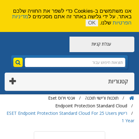
הירשם
צור קשר
אנו משתמשים ב-Cookies כדי לשפר את החוויה שלכם
באתר. על ידי גלישה באתר זה אתם מסכימים ל
מדיניות
הפרטיות
שלנו.
OK
עגלת קניות
קטגוריות
תוכנות ורישוי תוכנה
אנטי וירוס Eset
Endpoint Protection Standard Cloud
רישיון ESET Endpoint Protection Standard Cloud For 25 Users
1 Year